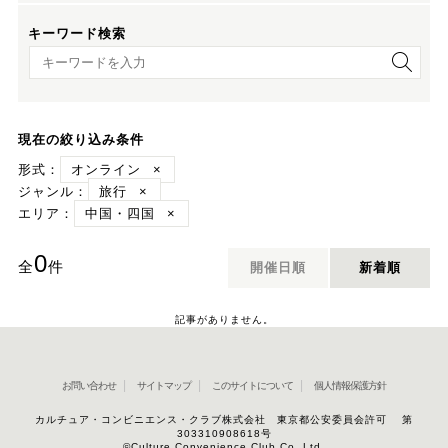
キーワード検索
キーワード検索
現在の絞り込み条件
形式：
オンライン
×
ジャンル：
旅行
×
エリア：
中国・四国
×
0
全
件
開催日順
新着順
記事がありません。
お問い合わせ
サイトマップ
このサイトについて
個人情報保護方針
カルチュア・コンビニエンス・クラブ株式会社 東京都公安委員会許可 第
303310908618号
©Culture Convenience Club Co.,Ltd.