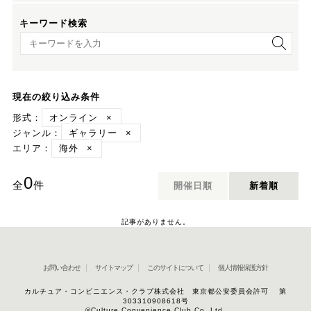
キーワード検索
キーワード検索
現在の絞り込み条件
形式：
オンライン
×
ジャンル：
ギャラリー
×
エリア：
海外
×
0
全
件
開催日順
新着順
記事がありません。
お問い合わせ
サイトマップ
このサイトについて
個人情報保護方針
カルチュア・コンビニエンス・クラブ株式会社 東京都公安委員会許可 第
303310908618号
©Culture Convenience Club Co.,Ltd.