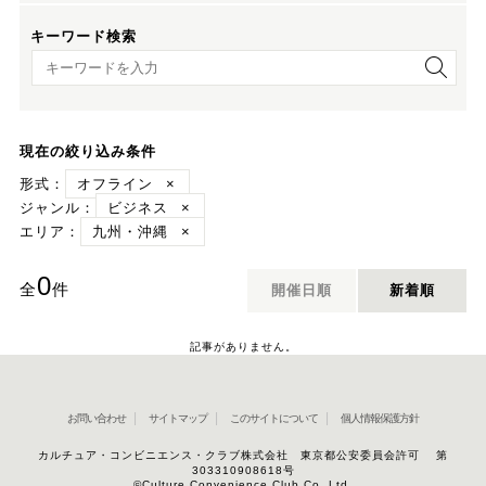
キーワード検索
キーワード検索
現在の絞り込み条件
形式：
オフライン
×
ジャンル：
ビジネス
×
エリア：
九州・沖縄
×
0
全
件
開催日順
新着順
記事がありません。
お問い合わせ
サイトマップ
このサイトについて
個人情報保護方針
カルチュア・コンビニエンス・クラブ株式会社 東京都公安委員会許可 第
303310908618号
©Culture Convenience Club Co.,Ltd.