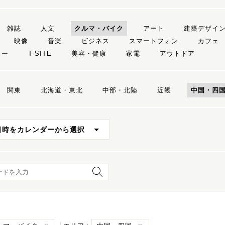
雑誌
人文
クルマ・バイク
アート
建築デザイ
映像
音楽
ビジネス
スマートフォン
カフェ
リー
T-SITE
美容・健康
家電
アウトドア
関東
北海道・東北
中部・北陸
近畿
中国・四
日時をカレンダーから選択
ード検索