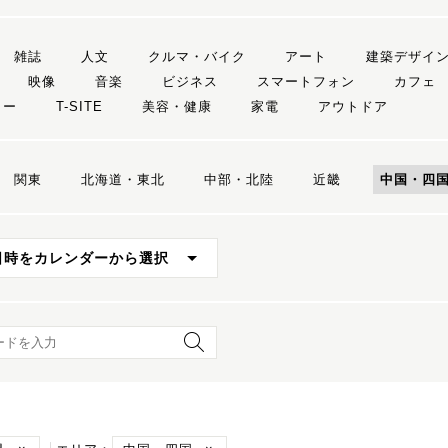
雑誌
人文
クルマ・バイク
アート
建築デザイ
映像
音楽
ビジネス
スマートフォン
カフェ
リー
T-SITE
美容・健康
家電
アウトドア
関東
北海道・東北
中部・北陸
近畿
中国・四
日時をカレンダーから選択
ード検索