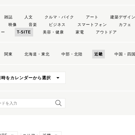
雑誌
人文
クルマ・バイク
アート
建築デザイ
映像
音楽
ビジネス
スマートフォン
カフェ
リー
T-SITE
美容・健康
家電
アウトドア
関東
北海道・東北
中部・北陸
近畿
中国・四
日時をカレンダーから選択
ード検索