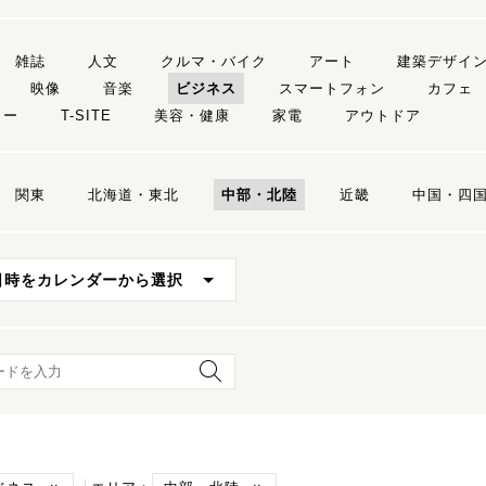
雑誌
人文
クルマ・バイク
アート
建築デザイ
映像
音楽
ビジネス
スマートフォン
カフェ
リー
T-SITE
美容・健康
家電
アウトドア
関東
北海道・東北
中部・北陸
近畿
中国・四
日時をカレンダーから選択
ード検索