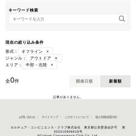
キーワード検索
キーワード検索
現在の絞り込み条件
形式：
オフライン
×
ジャンル：
アウトドア
×
エリア：
中部・北陸
×
0
全
件
開催日順
新着順
記事がありません。
お問い合わせ
サイトマップ
このサイトについて
個人情報保護方針
カルチュア・コンビニエンス・クラブ株式会社 東京都公安委員会許可 第
303310908618号
©Culture Convenience Club Co.,Ltd.