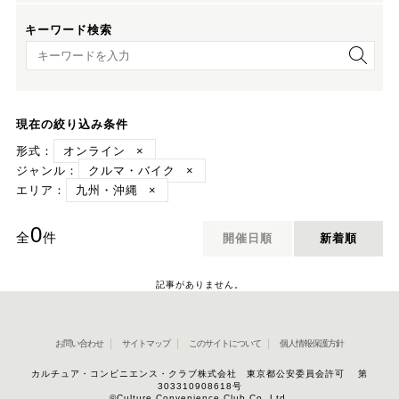
キーワード検索
キーワード検索
現在の絞り込み条件
形式：
オンライン
×
ジャンル：
クルマ・バイク
×
エリア：
九州・沖縄
×
0
全
件
開催日順
新着順
記事がありません。
お問い合わせ
サイトマップ
このサイトについて
個人情報保護方針
カルチュア・コンビニエンス・クラブ株式会社 東京都公安委員会許可 第
303310908618号
©Culture Convenience Club Co.,Ltd.