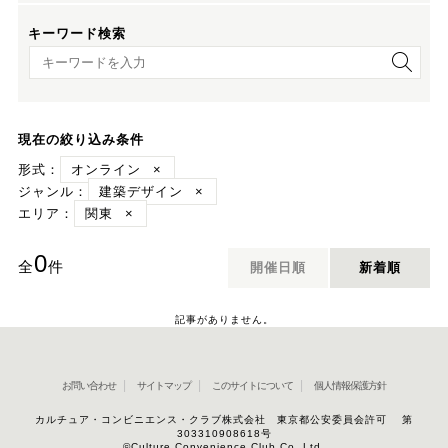
キーワード検索
キーワード検索
現在の絞り込み条件
形式：
オンライン
×
ジャンル：
建築デザイン
×
エリア：
関東
×
0
全
件
開催日順
新着順
記事がありません。
お問い合わせ
サイトマップ
このサイトについて
個人情報保護方針
カルチュア・コンビニエンス・クラブ株式会社 東京都公安委員会許可 第
303310908618号
©Culture Convenience Club Co.,Ltd.