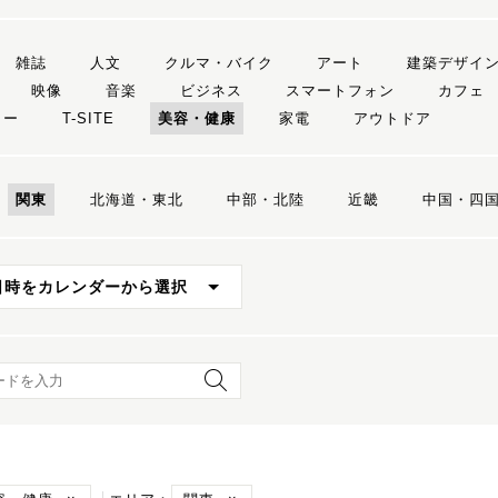
雑誌
人文
クルマ・バイク
アート
建築デザイ
映像
音楽
ビジネス
スマートフォン
カフェ
リー
T-SITE
美容・健康
家電
アウトドア
関東
北海道・東北
中部・北陸
近畿
中国・四
日時をカレンダーから選択
ード検索