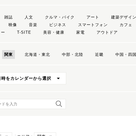
雑誌
人文
クルマ・バイク
アート
建築デザイ
映像
音楽
ビジネス
スマートフォン
カフェ
リー
T-SITE
美容・健康
家電
アウトドア
関東
北海道・東北
中部・北陸
近畿
中国・四
日時をカレンダーから選択
ード検索