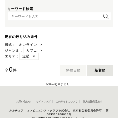
キーワード検索
キーワード検索
現在の絞り込み条件
形式：
オンライン
×
ジャンル：
カフェ
×
エリア：
近畿
×
0
全
件
開催日順
新着順
記事がありません。
お問い合わせ
サイトマップ
このサイトについて
個人情報保護方針
カルチュア・コンビニエンス・クラブ株式会社 東京都公安委員会許可 第
303310908618号
©Culture Convenience Club Co.,Ltd.