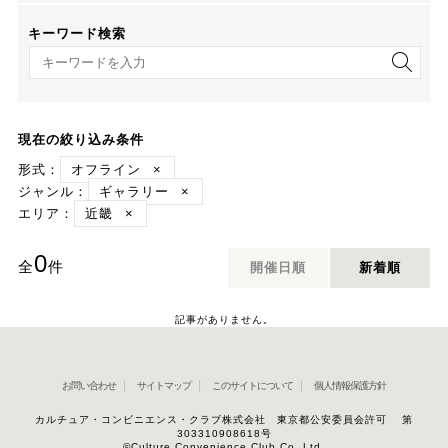
キーワード検索
キーワード検索
現在の絞り込み条件
形式：
オフライン
×
ジャンル：
ギャラリー
×
エリア：
近畿
×
0
全
件
開催日順
新着順
記事がありません。
お問い合わせ
サイトマップ
このサイトについて
個人情報保護方針
カルチュア・コンビニエンス・クラブ株式会社 東京都公安委員会許可 第
303310908618号
©Culture Convenience Club Co.,Ltd.