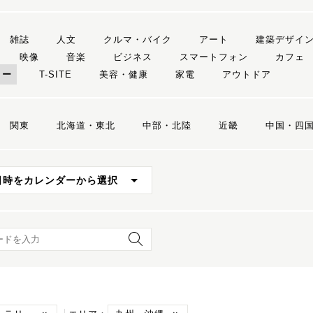
雑誌
人文
クルマ・バイク
アート
建築デザイ
映像
音楽
ビジネス
スマートフォン
カフェ
リー
T-SITE
美容・健康
家電
アウトドア
関東
北海道・東北
中部・北陸
近畿
中国・四
日時をカレンダーから選択
ード検索