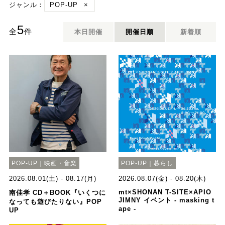
ジャンル：
POP-UP
×
5
全
件
本日開催
開催日順
新着順
POP-UP｜映画・音楽
POP-UP｜暮らし
2026.08.01(土) - 08.17(月)
2026.08.07(金) - 08.20(木)
mt×SHONAN T-SITE×APIO
南佳孝 CD＋BOOK『いくつに
JIMNY イベント - masking t
なっても遊びたりない』POP
ape -
UP