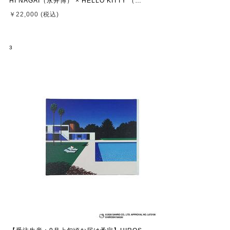
HI NAGAI（永井博） × HELLO KITTY （ハ
ローキティ）CANVAS PRINT / KTHN-CP
￥22,000 (税込)
Untitled 2 ※通常商品との同時購入不可
3