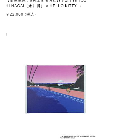
【受注生産：9月上旬頃お届け予定】HIROS
HI NAGAI（永井博） × HELLO KITTY （ハ
ローキティ） CANVAS PRINT / KTHN-CP
￥22,000 (税込)
Untitled 3 ※通常商品との同時購入不可
4