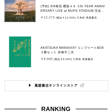
(予約) 9/9発売 櫻坂４６ ５th YEAR ANNIV
ERSARY LIVE at MUFG STADIUM 完全生
産限定盤 Blu-ray
￥12,273
(税込
￥13,500
)
六本松 蔦屋書店
AKATSUKA MANIAXX!! コンプリートBOX
３冊セット 赤塚不二夫
￥6,000
(税込
￥6,600
)
六本松 蔦屋書店
RANKING