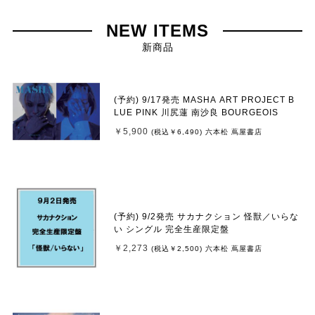
NEW ITEMS
新商品
(予約) 9/17発売 MASHA ART PROJECT B
LUE PINK 川尻蓮 南沙良 BOURGEOIS
￥5,900
(税込
￥6,490
)
六本松 蔦屋書店
(予約) 9/2発売 サカナクション 怪獣／いらな
い シングル 完全生産限定盤
￥2,273
(税込
￥2,500
)
六本松 蔦屋書店