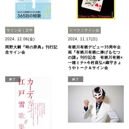
サイン会｜文学
トーク｜サイン会
2024. 12.06(金)
2024. 11.17(日)
岡野大嗣『時の辞典』刊行記
有栖川有栖デビュー35周年企
念サイン会
画『有栖川有栖に捧げる七つ
の謎』刊行記念 有栖川有栖×
一穂ミチ×今村昌弘×織守きょ
うやトーク＆サイン会
終了
終了