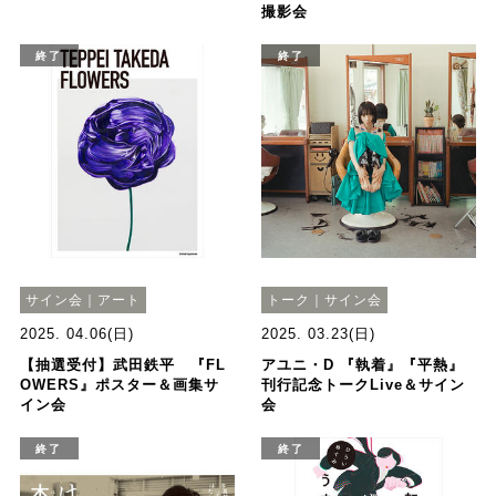
撮影会
終了
終了
サイン会｜アート
トーク｜サイン会
2025. 04.06(日)
2025. 03.23(日)
【抽選受付】武田鉄平 『FL
アユニ・D 『執着』『平熱』
OWERS』ポスター＆画集サ
刊行記念トークLive＆サイン
イン会
会
終了
終了