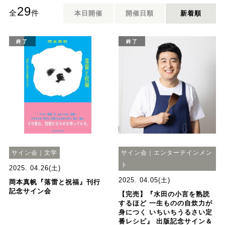
29
全
件
本日開催
開催日順
新着順
終了
終了
サイン会｜文学
サイン会｜エンターテインメン
ト
2025. 04.26(土)
2025. 04.05(土)
岡本真帆『落雷と祝福』刊行
記念サイン会
【完売】『水田の小言を熟読
するほど 一生ものの自炊力が
身につく いちいちうるさい定
番レシピ』 出版記念サイン＆