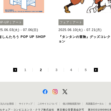
OP-UP｜アート
フェア｜アート
25.06.03(火) - 07.06(日)
2025.06.10(火) - 07.21(月)
ほしんたろう POP UP SHOP
『タンタンの冒険』グッズコレク
ョン
<
1
2
3
4
5
>
法人のお客様
サイトマップ
このサイトについて
個人情報保護方針
蔦屋書店ポータル
全
ルチュア・コンビニエンス・クラブ株式会社 東京都公安委員会許可 第30331090861