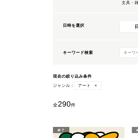
文具・
日時を選択
キーワ
キーワード検索
現在の絞り込み条件
ジャンル：
アート
×
290
全
件
終了