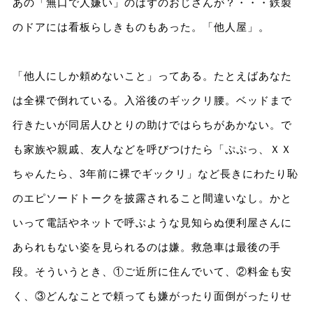
あの「無口で人嫌い」のはずのおじさんが？・・・鉄製
のドアには看板らしきものもあった。「他人屋」。
「他人にしか頼めないこと」ってある。たとえばあなた
は全裸で倒れている。入浴後のギックリ腰。ベッドまで
行きたいが同居人ひとりの助けではらちがあかない。で
も家族や親戚、友人などを呼びつけたら「ぷぷっ、ＸＸ
ちゃんたら、3年前に裸でギックリ」など長きにわたり恥
のエピソードトークを披露されること間違いなし。かと
いって電話やネットで呼ぶような見知らぬ便利屋さんに
あられもない姿を見られるのは嫌。救急車は最後の手
段。そういうとき、①ご近所に住んでいて、②料金も安
く、③どんなことで頼っても嫌がったり面倒がったりせ