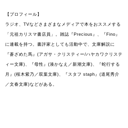
【プロフィール】
ラジオ、TVなどさまざまなメディアで本をおススメする
「元祖カリスマ書店員」。雑誌『Precious』、『Fino』
に連載を持つ。書評家としても活動中で、文庫解説に
『蒼ざめた馬』(アガサ・クリスティー/ハヤカワクリステ
ィー文庫)、『母性』(湊かなえ／新潮文庫)、『蛇行する
月』(桜木紫乃／双葉文庫)、『スタフ staph』(道尾秀介
／文春文庫)などがある。