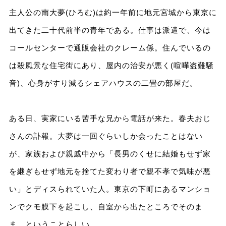
主人公の南大夢(ひろむ)は約一年前に地元宮城から東京に
出てきた二十代前半の青年である。仕事は派遣で、今は
コールセンターで通販会社のクレーム係。住んでいるの
は殺風景な住宅街にあり、屋内の治安が悪く(喧嘩盗難騒
音)、心身がすり減るシェアハウスの二畳の部屋だ。
ある日、実家にいる苦手な兄から電話が来た。春夫おじ
さんの訃報。大夢は一回ぐらいしか会ったことはない
が、家族および親戚中から「長男のくせに結婚もせず家
を継ぎもせず地元を捨てた変わり者で親不孝で気味が悪
い」とディスられていた人。東京の下町にあるマンショ
ンでクモ膜下を起こし、自室から出たところでそのま
ま、ということらしい。