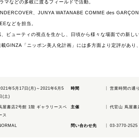
ドラマなどの多岐に渡るフィールドで活動。
RCOVER、JUNYA WATANABE COMME des GARÇO
RALEEなどを担当。
感、ビューティの視点を生かし、日頃から様々な場面での新し
載GINZA「ニッポン美人化計画」には多方面より定評があり
2021年5月17日(月)～2021年6月5
時間
営業時間の通
日(土)
蔦屋書店2号館 1階 ギャラリースペ
主催
代官山 蔦屋書
ース
NORMAL
問い合わせ先
03-3770-2525