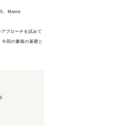
NS、Mame
いアプローチを試みて
、今回の書籍の基礎と
り
店