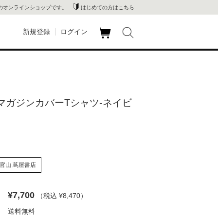
のオンラインショップです。
はじめての方はこちら
新規登録
ログイン
カ
玉川
ート
家電
oy マガジンカバーTシャツ-ネイビ
山 蔦
店
 蔦屋
官山 蔦屋書店
¥7,700
（税込 ¥8,470
）
木 蔦
送料無料
店