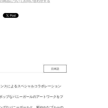
の商品についてお問い合わせする
松 蔦
店
日本語
ライセンスによるスペシャルコラボレーション
ロポップなバニーガールのアートワークをフ
ーミングなバニーガールと、鮮やかなブルーの