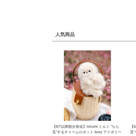
人気商品
【8/7以降順次発送】mirumi ミルミ ”ちら
【8
見”するチャームロボット Ivory アイボリー
見”