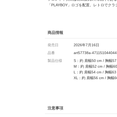
「PLAYBOY」ロゴを配置。レトロで
商品情報
発売日
2026年7月16日
品番
art57738a-471151044044
製品仕様
S：約 肩幅50 cm / 胸幅57 
M：約 肩幅52 cm / 胸幅60 
L：約 肩幅54 cm / 胸幅63 c
XL：約 肩幅56 cm / 胸幅66 
注意事項