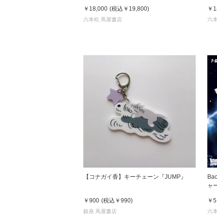
￥18,000
(税込
￥19,800
)
￥1
六本松 蔦屋書店
六本
【コナガイ香】キーチェーン『JUMP』
Ba
ャー) x TM paint Ｔシャツ 
& 
￥900
(税込
￥990
)
￥5
銀座 蔦屋書店
六本