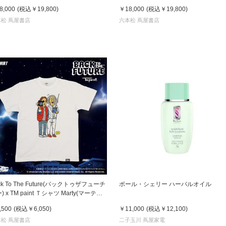
8,000
(税込
￥19,800
)
￥18,000
(税込
￥19,800
)
松 蔦屋書店
六本松 蔦屋書店
ck To The Future(バックトゥザフューチ
ポール・シェリー ハーバルオイル
Marty(マーティ)
Doc(ドク)
,500
(税込
￥6,050
)
￥11,000
(税込
￥12,100
)
松 蔦屋書店
二子玉川 蔦屋家電