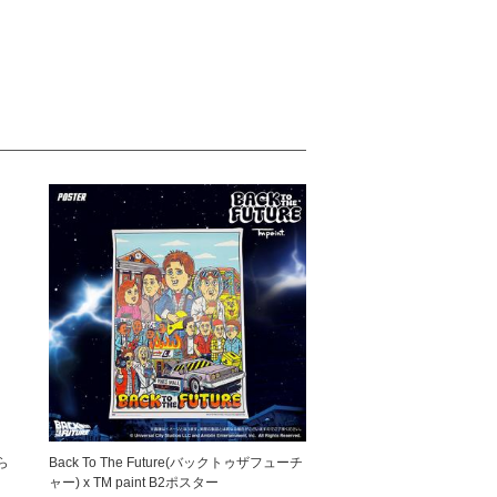
ら
Back To The Future(バックトゥザフューチ
ャー) x TM paint B2ポスター