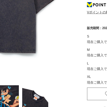
京都
Vポイントの
電
書店
販売期間：
20
品
京都
S
現在ご購入で
蔦屋
ギフト
M
現在ご購入で
梅田
L
書店
現在ご購入で
XL
枚方
現在ご購入で
書店
広島