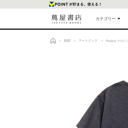
カテゴリー
美
雑貨
アートグッズ
>
>
> Playboy マガ
トップ
本
映
楽
文
雑