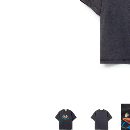
家
食
e