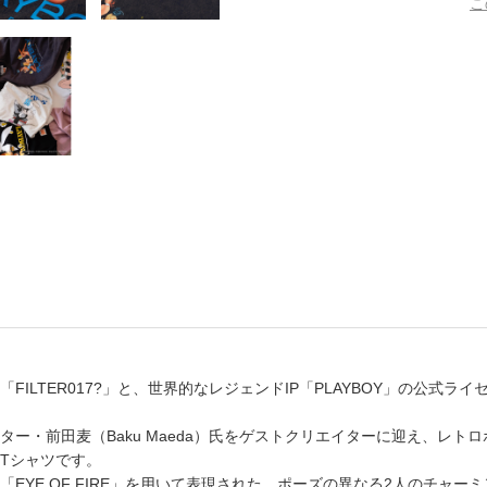
こ
書店
六本
屋書
ILTER017?」と、世界的なレジェンドIP「PLAYBOY」の公式
ー・前田麦（Baku Maeda）氏をゲストクリエイターに迎え、レト
Tシャツです。
EYE OF FIRE」を用いて表現された、ポーズの異なる2人のチャ