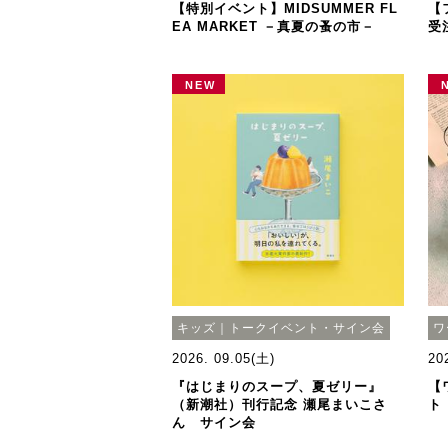
【特別イベント】MIDSUMMER FL
【
EA MARKET －真夏の蚤の市－
受
NEW
キッズ｜トークイベント・サイン会
ワ
2026. 09.05(土)
20
『はじまりのスープ、夏ゼリー』
【
（新潮社）刊行記念 瀬尾まいこさ
ト
ん サイン会