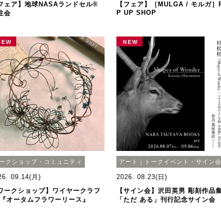
フェア】地球NASAランドセル®
【フェア】［MULGA / モルガ］
P UP SHOP
注会
NEW
NEW
ークショップ・コミュニティ
アート｜トークイベント・サイン
26. 09.14(月)
2026. 08.23(日)
ワークショップ】ワイヤークラフ
【サイン会】沢田英男 彫刻作品
 『オータムフラワーリース』
「ただ ある」刊行記念サイン会