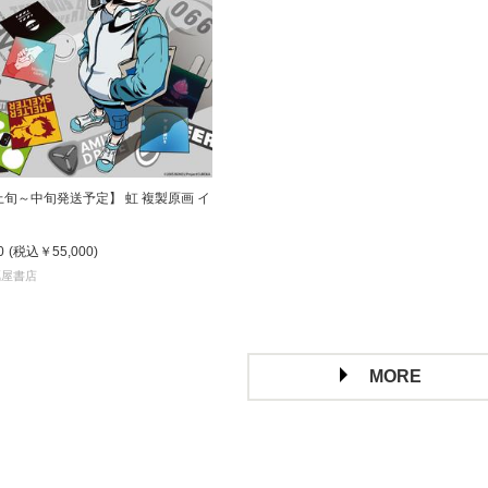
上旬～中旬発送予定】 虹 複製原画 イ
0
(税込
￥55,000
)
蔦屋書店
MORE