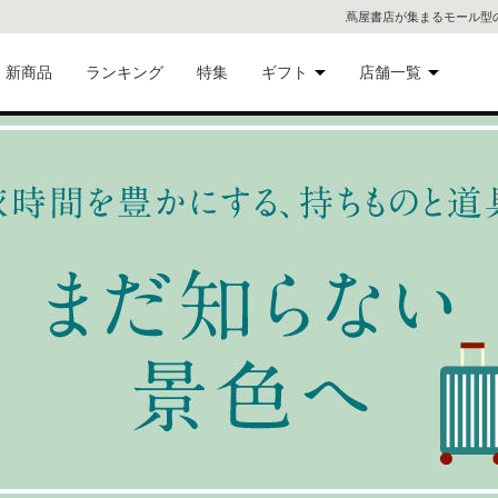
蔦屋書店が集まるモール型
新商品
ランキング
特集
ギフト
店舗一覧
二子
術品
ギフトにおすすめ
蔦屋
eギフト
代官
屋書
像・音
銀座
書店
具
六本
貨
屋書