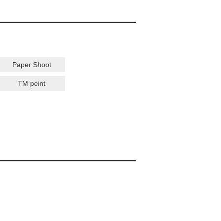
松 蔦
店
Paper Shoot
TM peint