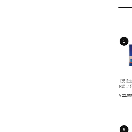
1
【受注
お届け予
NAGAI
￥22,00
HELLO
キティ） 
PRINT / KTHN-CP
Untitl
の同時
5