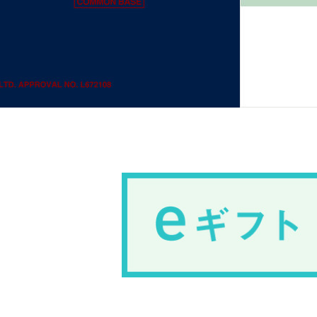
家
食
e