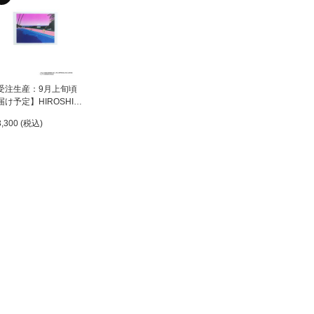
受注生産：9月上旬頃
届け予定】HIROSHI
AGAI（永井博） ×
,300 (税込)
LLO KITTY （ハロー
ティ） ポスター /
HN-PT Untitled 5