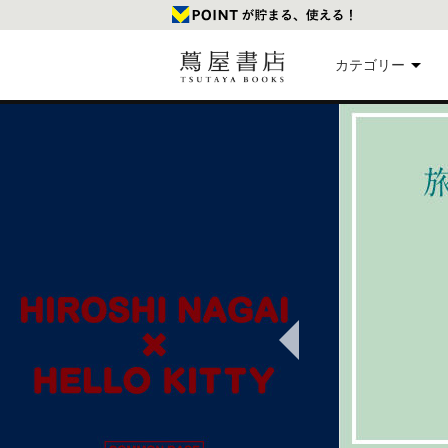
カテゴリー
美
本
映
楽
Previous
文
雑