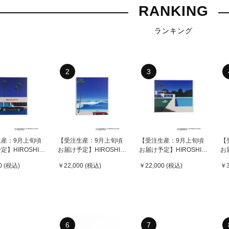
RANKING
ランキング
2
3
生産：9月上旬頃
【受注生産：9月上旬頃
【受注生産：9月上旬頃
【
定】HIROSHI
お届け予定】HIROSHI
お届け予定】HIROSHI
お
（永井博） ×
NAGAI（永井博） ×
NAGAI（永井博） ×
N
0 (税込)
￥22,000 (税込)
￥22,000 (税込)
￥3
 KITTY （ハロー
HELLO KITTY （ハロー
HELLO KITTY （ハロー
HE
CANVAS
キティ）CANVAS
キティ） CANVAS
キ
PRINT / KTHN-CP
PRINT / KTHN-CP
KT
ed 1 ※通常商品と
Untitled 2 ※通常商品と
Untitled 3 ※通常商品と
購入不可
の同時購入不可
の同時購入不可
6
7