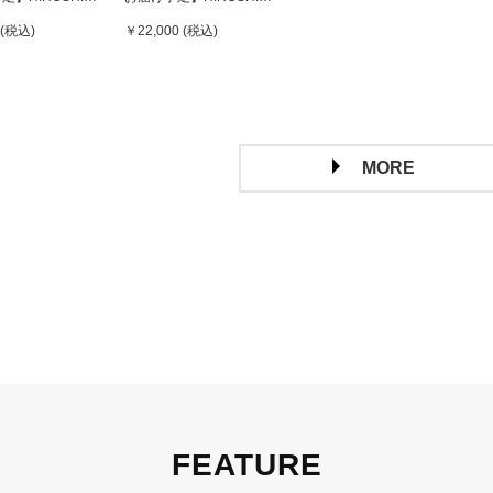
（永井博） ×
NAGAI（永井博） ×
 (税込)
￥22,000 (税込)
 KITTY （ハロー
HELLO KITTY （ハロー
 ポスター /
キティ）CANVAS
 Untitled 4
PRINT / KTHN-CP
Untitled 4 ※通常商品と
の同時購入不可
MORE
FEATURE