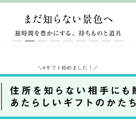
京都
電
蔦屋
品
梅田
書店
ギフト
eギフト始めました！
枚方
書店
京都
書店
広島