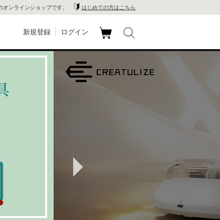
のオンラインショップです。
はじめての方はこちら
新規登録
ログイン
カ
玉川
ート
家電
山 蔦
店
 蔦屋
Next
木 蔦
店