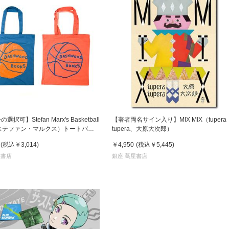
択可】Stefan Marx's Basketball
【著者両名サイン入り】MIX MIX（tupera
 （ステファン・マルクス）トートバッ
tupera、大原大次郎）
(税込
￥3,014
)
￥4,950
(税込
￥5,445
)
屋書店
銀座 蔦屋書店