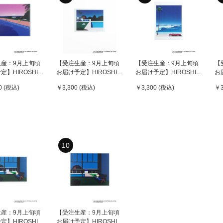
生産：9月上旬頃
【受注生産：9月上旬頃
【受注生産：9月上旬頃
【
定】HIROSHI
お届け予定】HIROSHI
お届け予定】HIROSHI
お
（永井博） ×
NAGAI（永井博） ×
NAGAI（永井博） ×
N
0 (税込)
￥3,300 (税込)
￥3,300 (税込)
￥3
 KITTY （ハロー
HELLO KITTY （ハロー
HELLO KITTY （ハロー
HE
CANVAS
キティ） ポスター /
キティ） ポスター /
キ
KTHN-PT Untitled 3
KTHN-PT Untitled 2
KT
ed 5 ※通常商品と
購入不可
10
生産：9月上旬頃
【受注生産：9月上旬頃
定】HIROSHI
お届け予定】HIROSHI