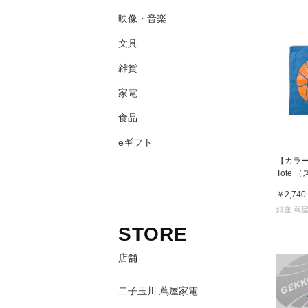
映像・音楽
文具
雑貨
家電
食品
eギフト
【カラーの選
Tote
グ
￥2,740
銀座 蔦
STORE
店舗
二子玉川 蔦屋家電