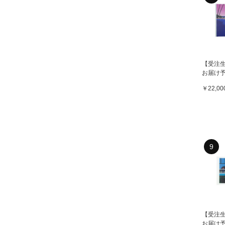
【受注
お届け予
NAGAI
￥22,00
HELLO
キティ） 
PRINT / KTHN-CP
Untitl
の同時
9
【受注
お届け予