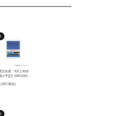
4
受注生産：9月上旬頃
届け予定】HIROSHI
AGAI（永井博） ×
,300 (税込)
LLO KITTY （ハロー
ティ） ポスター /
HN-PT Untitled 1
8