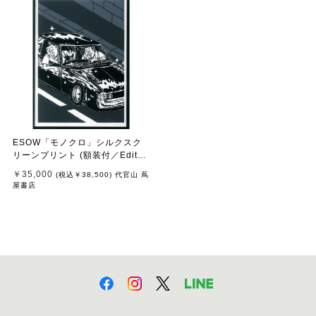
ESOW「モノクロ」シルクスク
リーンプリント (額装付／Editio
n付-Edition:100／サイン入)
￥35,000
(税込
￥38,500
)
代官山 蔦
屋書店