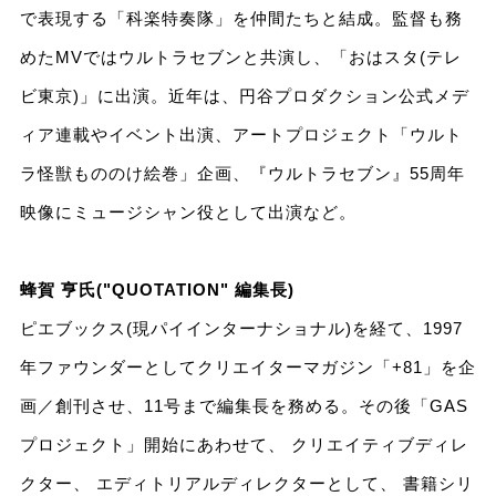
で表現する「科楽特奏隊」を仲間たちと結成。監督も務
めたMVではウルトラセブンと共演し、「おはスタ(テレ
ビ東京)」に出演。近年は、円谷プロダクション公式メデ
ィア連載やイベント出演、アートプロジェクト「ウルト
ラ怪獣もののけ絵巻」企画、『ウルトラセブン』55周年
映像にミュージシャン役として出演など。
蜂賀 亨氏("QUOTATION" 編集長)
ピエブックス(現パイインターナショナル)を経て、1997
年ファウンダーとしてクリエイターマガジン「+81」を企
画／創刊させ、11号まで編集長を務める。その後「GAS
プロジェクト」開始にあわせて、 クリエイティブディレ
クター、 エディトリアルディレクターとして、 書籍シリ