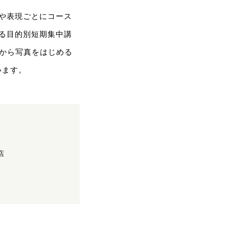
や表現ごとにコース
る目的別短期集中講
れから写真をはじめる
います。
り
店