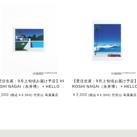
受注生産：9月上旬頃お届け予定】HI
【受注生産：9月上旬頃お届け予定】
SHI NAGAI（永井博） × HELLO KI
ROSHI NAGAI（永井博） × HELLO
Y （ハローキティ） ポスター / KTH
TTY （ハローキティ） ポスター / K
,000
￥3,000
(税込
￥3,300
)
代官山 蔦屋書店
(税込
￥3,300
)
代官山 蔦屋書店
T Untitled 3
N-PT Untitled 2