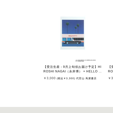
【受注生産：9月上旬頃お届け予定】HI
【
ROSHI NAGAI（永井博） × HELLO KI
RO
TTY （ハローキティ） ポスター / KTH
TT
￥3,000
￥3
(税込
￥3,300
)
代官山 蔦屋書店
N-PT Untitled 1
N-P