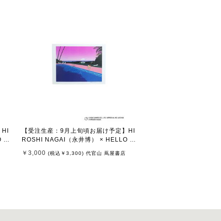
HI
【受注生産：9月上旬頃お届け予定】HI
 KI
ROSHI NAGAI（永井博） × HELLO KI
TH
TTY （ハローキティ） ポスター / KTH
￥3,000
(税込
￥3,300
)
代官山 蔦屋書店
N-PT Untitled 5