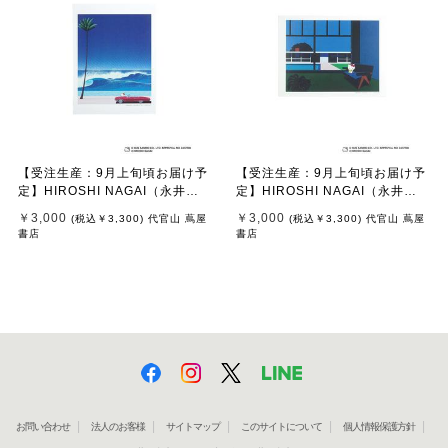
【受注生産：9月上旬頃お届け予
【受注生産：9月上旬頃お届け予
定】HIROSHI NAGAI（永井
定】HIROSHI NAGAI（永井
博） × HELLO KITTY （ハロー
博） × HELLO KITTY （ハロー
￥3,000
￥3,000
(税込
￥3,300
)
代官山 蔦屋
(税込
￥3,300
)
代官山 蔦屋
キティ） ポスター / KTHN-PT U
キティ） ポスター / KTHN-PT U
書店
書店
ntitled 2
ntitled 4
お問い合わせ
法人のお客様
サイトマップ
このサイトについて
個人情報保護方針