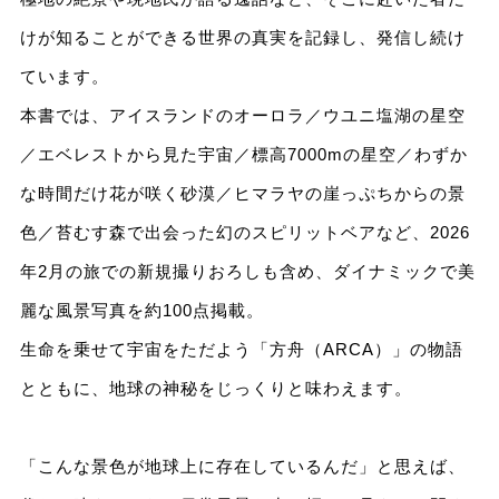
けが知ることができる世界の真実を記録し、発信し続け
ています。
本書では、アイスランドのオーロラ／ウユニ塩湖の星空
／エベレストから見た宇宙／標高7000mの星空／わずか
な時間だけ花が咲く砂漠／ヒマラヤの崖っぷちからの景
色／苔むす森で出会った幻のスピリットベアなど、2026
年2月の旅での新規撮りおろしも含め、ダイナミックで美
麗な風景写真を約100点掲載。
生命を乗せて宇宙をただよう「方舟（ARCA）」の物語
とともに、地球の神秘をじっくりと味わえます。
「こんな景色が地球上に存在しているんだ」と思えば、