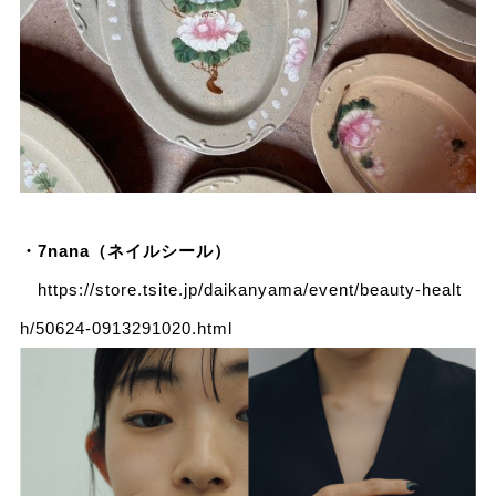
・7nana（ネイルシール）
https://store.tsite.jp/daikanyama/event/beauty-healt
h/50624-0913291020.html