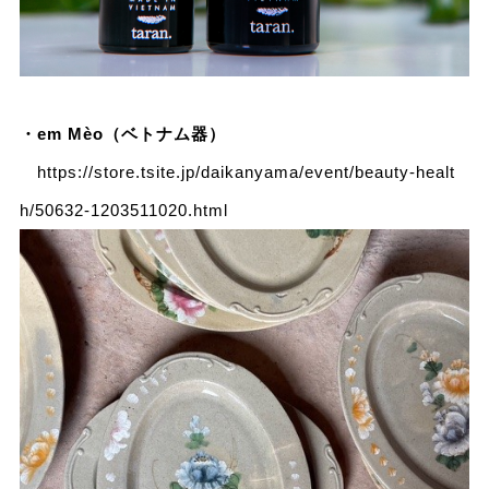
・em Mèo（ベトナム器）
https://store.tsite.jp/daikanyama/event/beauty-healt
h/50632-1203511020.html