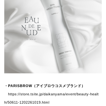
・PARISBROW（アイブロウコスメブランド）
https://store.tsite.jp/daikanyama/event/beauty-healt
h/50611-1202261019.html