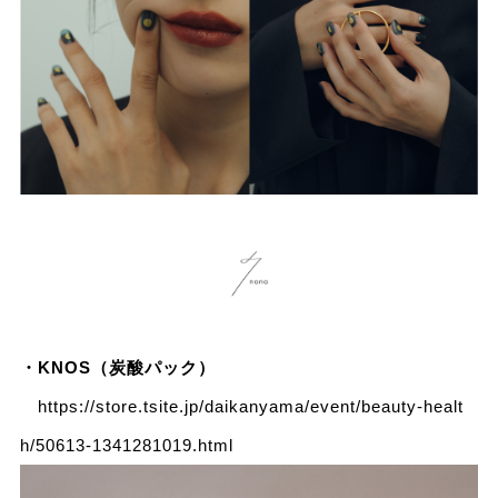
・KNOS（炭酸パック）
https://store.tsite.jp/daikanyama/event/beauty-healt
h/50613-1341281019.html