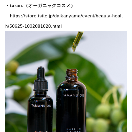
・taran.（オーガニックコスメ）
https://store.tsite.jp/daikanyama/event/beauty-healt
h/50625-1002081020.html