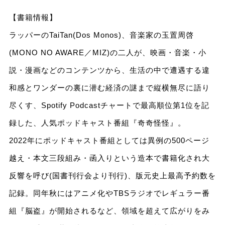
【書籍情報】
ラッパーのTaiTan(Dos Monos)、音楽家の玉置周啓
(MONO NO AWARE／MIZ)の二人が、映画・音楽・小
説・漫画などのコンテンツから、生活の中で遭遇する違
和感とワンダーの裏に潜む経済の謎まで縦横無尽に語り
尽くす、Spotify Podcastチャートで最高順位第1位を記
録した、人気ポッドキャスト番組『奇奇怪怪』。
2022年にポッドキャスト番組としては異例の500ページ
越え・本文三段組み・函入りという造本で書籍化され大
反響を呼び(国書刊行会より刊行)、版元史上最高予約数を
記録。同年秋にはアニメ化やTBSラジオでレギュラー番
組『脳盗』が開始されるなど、領域を超えて広がりをみ