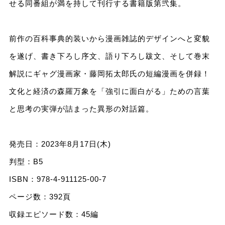
せる同番組が満を持して刊行する書籍版第弐集。
前作の百科事典的装いから漫画雑誌的デザインへと変貌
を遂げ、書き下ろし序文、語り下ろし跋文、そして巻末
解説にギャグ漫画家・藤岡拓太郎氏の短編漫画を併録！
文化と経済の森羅万象を「強引に面白がる」ための言葉
と思考の実弾が詰まった異形の対話篇。
発売日：2023年8月17日(木)
判型：B5
ISBN：978-4-911125-00-7
ページ数：392頁
収録エピソード数：45編