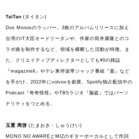
TaiTan
(タイタン)
Dos Monosのラッパー。3枚のアルバムリリースに加え
台湾のIT大臣オードリータンや、作家の筒井康隆とのコ
ラボ曲を制作するなど、領域を横断した活動が特徴。ま
た、クリエイティブディレクターとしても¥0の雑誌
『magazineⅱ』やテレ東停波帯ジャック番組『蓋』など
を手がけ、2022年にvolvoxを創業。Spotify独占配信中の
Podcast『奇奇怪怪』やTBSラジオ『脳盗』ではパーソ
ナリティをつとめる。
玉置 周啓
(たまおき・しゅうけい)
MONO NO AWAREとMIZのギターボーカルとして作詞