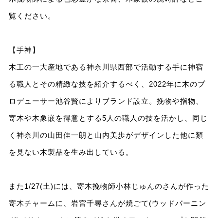
覧ください。
【手神】
木工の一大産地である神奈川県西部で活動する手に神宿
る職人とその精緻な技を紹介するべく、2022年に木のプ
ロデューサー池谷賢によりブランド設立。挽物や指物、
寄木や木象嵌を得意とする5人の職人の技を活かし、同じ
く神奈川の山田佳一朗と山内美歩がデザインした他に類
を見ない木製品を生み出している。
また1/27(土)には、寄木挽物師小林じゅんのさんが作った
寄木チャームに、岩宮千尋さんが焼ごて(ウッドバーニン