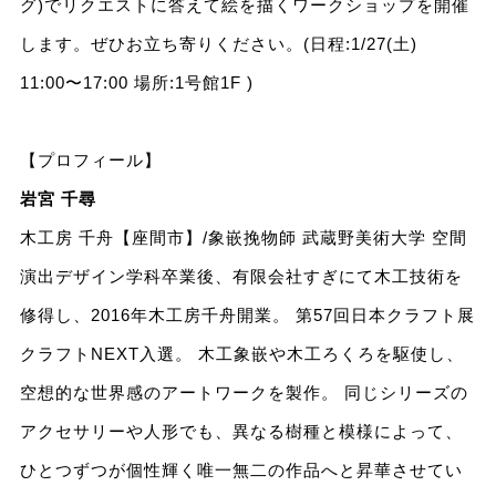
グ)でリクエストに答えて絵を描くワークショップを開催
します。ぜひお立ち寄りください。(日程:1/27(土)
11:00〜17:00 場所:1号館1F )
【プロフィール】
岩宮 千尋
木工房 千舟【座間市】/象嵌挽物師 武蔵野美術大学 空間
演出デザイン学科卒業後、有限会社すぎにて木工技術を
修得し、2016年木工房千舟開業。 第57回日本クラフト展
クラフトNEXT入選。 木工象嵌や木工ろくろを駆使し、
空想的な世界感のアートワークを製作。 同じシリーズの
アクセサリーや人形でも、異なる樹種と模様によって、
ひとつずつが個性輝く唯一無二の作品へと昇華させてい