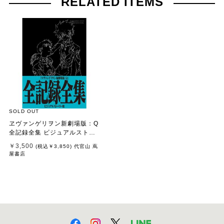
RELATED ITEMS
SOLD OUT
ヱヴァンゲリヲン新劇場版：Q
全記録全集 ビジュアルストー
リー版
￥3,500
(税込
￥3,850
)
代官山 蔦
屋書店