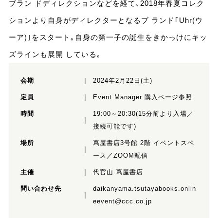
ブラン ドディレクションなどを経て､2018年春夏コレク
ションより自身がディレクターとなるブ ランド｢Uhr(ウ
ーア)｣をスタート｡自身の第一子の誕生をきかっけにキッ
ズラインも展開 している｡
会期
2024年2月22日(土)
定員
Event Manager 購入ページ参照
時間
19:00～20:30(15分前より入場／
接続可能です)
場所
蔦屋書店3号館 2階 イベントスペ
ース／ZOOM配信
主催
代官山 蔦屋書店
問い合わせ先
daikanyama.tsutayabooks.onlin
eevent@ccc.co.jp