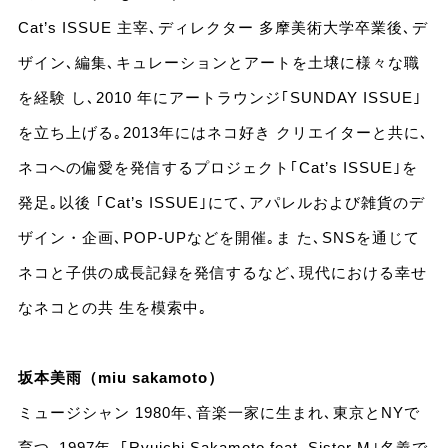
Cat’s ISSUE 主宰､ディレクター 多摩美術大学卒業後､デ
ザイン､編集､キュレーションとアートを土壌に様々な職
を経験 し､2010 年にアートラウンジ｢SUNDAY ISSUE｣
を立ち上げる｡2013年にはネコ好き クリエイターと共に､
ネコへの偏愛を発信するプロジェクト｢Cat’s ISSUE｣を
発足｡以後 ｢Cat’s ISSUE｣にて､アパレルおよび雑貨のデ
ザイン・企画､POP-UPなどを開催｡ま た､SNSを通じて
ネコと子供の成長記録を発信するなど､現代における幸せ
なネコとの共 生を模索中｡
坂本美雨（miu sakamoto）
ミュージシャン 1980年､音楽一家に生まれ､東京とNYで
育つ｡1997年､｢Ryuichi Sakamoto feat. Sister M｣名義で