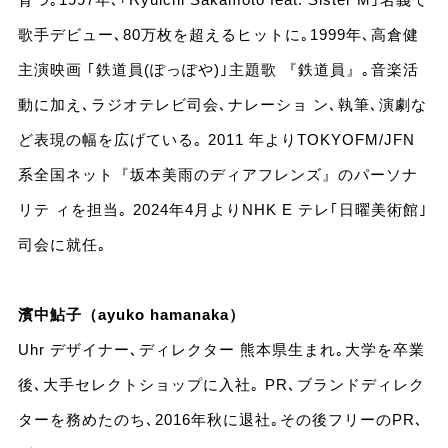
歌手デビュー､80万枚を超えるヒットに｡1999年､高倉健
主演映画 ｢鉄道員(ぽっぽや)｣主題歌 『鉄道員』｡音楽活
動に加え､ラジオテレビ司会､ナレーショ ン､執筆､演劇な
ど表現の幅を広げている｡ 2011 年よりTOKYOFM/JFN
系全国ネット『坂本美雨のディアフレンズ』のパーソナ
リテ ィを担当｡ 2024年4月よりNHK E テレ｢日曜美術館｣
司会に就任｡
濱中鮎子（ayuko hamanaka）
Uhr デザイナー､ディレクター 熊本県生まれ｡大学を卒業
後､大手セレクトショップに入社｡ PR､ブランドディレク
ターを務めたのち､2016年秋に退社｡その後フリーのPR､