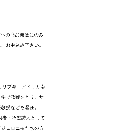
た方への商品発送にのみ
上、お申込み下さい。
カリブ海、アメリカ南
大学で教鞭をとり、サ
座教授などを歴任。
唄者・吟遊詩人として
『ジェロニモたちの方