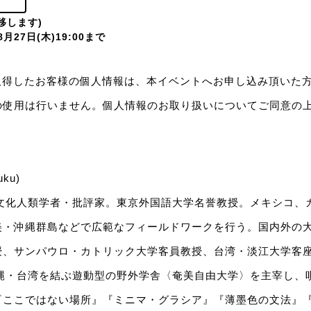
遷移します)
月27日(木)19:00まで
gerで取得したお客様の個人情報は、本イベントへお申し込み頂い
の使用は行いません。個人情報のお取り扱いについてご同意の
uku)
。文化人類学者・批評家。東京外国語大学名誉教授。メキシコ、
美・沖縄群島などで広範なフィールドワークを行う。国内外の
授、サンパウロ・カトリック大学客員教授、台湾・淡江大学客
沖縄・台湾を結ぶ遊動型の野外学舎〈奄美自由大学〉を主宰し、
『ここではない場所』『ミニマ・グラシア』『薄墨色の文法』