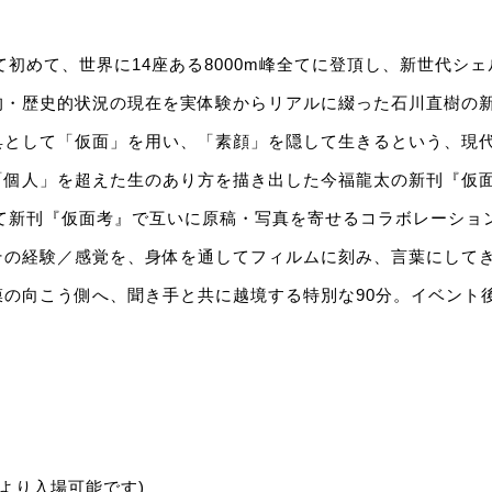
して初めて、世界に14座ある8000m峰全てに登頂し、新世代シ
的・歴史的状況の現在を実体験からリアルに綴った石川直樹の
具として「仮面」を用い、「素顔」を隠して生きるという、現
「個人」を超えた生のあり方を描き出した今福龍太の新刊『仮
して新刊『仮面考』で互いに原稿・写真を寄せるコラボレーショ
その経験／感覚を、身体を通してフィルムに刻み、言葉にして
膜の向こう側へ、聞き手と共に越境する特別な90分。イベント
5分前より入場可能です)