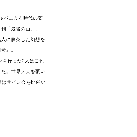
ェルパによる時代の変
新刊『最後の山』。
代人に膾炙した幻想を
面考』。
ンを行った2人はこれ
きた。世界／人を覆い
後はサイン会を開催い