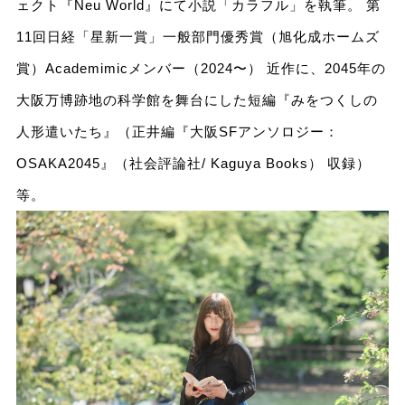
ェクト『Neu World』にて小説「カラフル」を執筆。 第
11回日経「星新一賞」一般部門優秀賞（旭化成ホームズ
賞）Academimicメンバー（2024〜） 近作に、2045年の
大阪万博跡地の科学館を舞台にした短編『みをつくしの
人形遣いたち』（正井編『大阪SFアンソロジー：
OSAKA2045』（社会評論社/ Kaguya Books） 収録）
等。