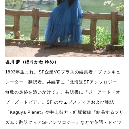
堀川 夢（ほりかわ ゆめ）
1993年生まれ。SF企業VGプラスの編集者・ブックキュ
レーター・翻訳者。共編著に『北海道SFアンソロジー
無数の足跡を追いかけて』、共訳書に『ジ・アート・オ
ブ ズートピア』。SF のウェブメディアおよび雑誌
『Kaguya Planet』や井上彼方・紅坂紫編『結晶するプリ
ズム：翻訳クィアSFアンソロジー』などで英語・ドイツ