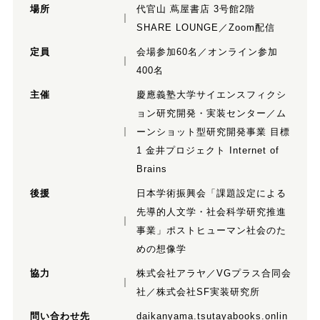
場所
代官山 蔦屋書店 3号館2階
SHARE LOUNGE／Zoom配信
定員
会場参加60名／オンライン参加
400名
主催
慶應義塾大学サイエンスフィクシ
ョン研究開発・実装センター／ム
ーンショット型研究開発事業 目標
1 金井プロジェクト Internet of
Brains
後援
日本学術振興会「課題設定による
先導的人文学・社会科学研究推進
事業」ポストヒューマン社会のた
めの想像学
協力
株式会社アラヤ／VGプラス合同会
社／株式会社SF実装研究所
問い合わせ先
daikanyama.tsutayabooks.onlin