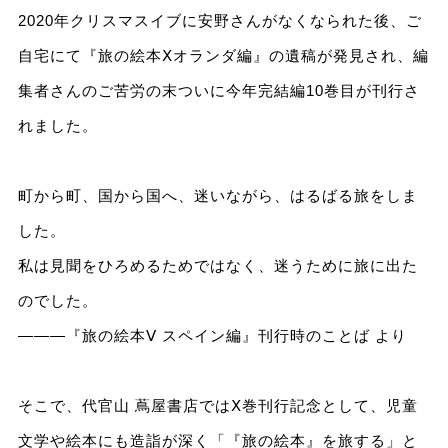
2020年クリスマスイブに安野さんがなくなられた後、ご
自宅にて『旅の絵本Ⅹオランダ編』の遺稿が発見され、編
集者さんのご苦労の末ついに今年完結編10巻目が刊行さ
れました。
町から町、国から国へ、迷いながら、はるばる旅をしま
した。
私は見聞をひろめるためではなく、迷うために旅に出た
のでした。
―――『旅の絵本Ⅴ スペイン編』刊行時のことば より
そこで、代官山 蔦屋書店ではⅩ巻刊行記念として、児童
文学や絵本にも造詣が深く「『旅の絵本』を旅する」と