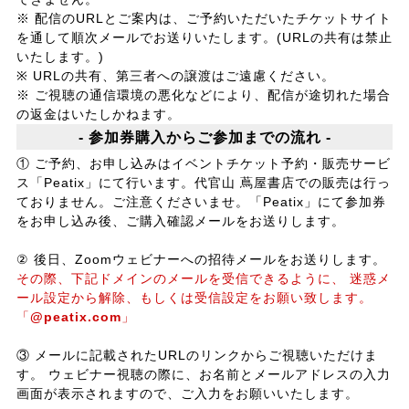
※ 配信のURLとご案内は、ご予約いただいたチケットサイト
を通して順次メールでお送りいたします。(URLの共有は禁止
いたします。)
※ URLの共有、第三者への譲渡はご遠慮ください。
※ ご視聴の通信環境の悪化などにより、配信が途切れた場合
の返金はいたしかねます。
- 参加券購入からご参加までの流れ -
① ご予約、お申し込みはイベントチケット予約・販売サービ
ス「Peatix」にて行います。代官山 蔦屋書店での販売は行っ
ておりません。ご注意くださいませ。「Peatix」にて参加券
をお申し込み後、ご購入確認メールをお送りします。
② 後日、Zoomウェビナーへの招待メールをお送りします。
その際、下記ドメインのメールを受信できるように、 迷惑メ
ール設定から解除、もしくは受信設定をお願い致します。
「
@peatix.com
」
③ メールに記載されたURLのリンクからご視聴いただけま
す。 ウェビナー視聴の際に、お名前とメールアドレスの入力
画面が表示されますので、ご入力をお願いいたします。