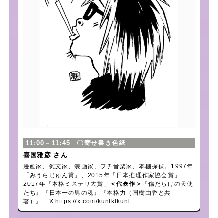
11:00－11:45 〇寄せ書き色紙
喜国雅彦 さん
漫画家、雑文家、装画家、プチ音楽家、本棚探偵。1997年
「みうらじゅん賞」、2015年「日本推理作家協会賞」、
2017年「本格ミステリ大賞」
＜代表作＞
『傷だらけの天使
たち』『日本一の男の魂』『本格力（国樹由香と共
著）』 X:
https://x.com/kunikikuni