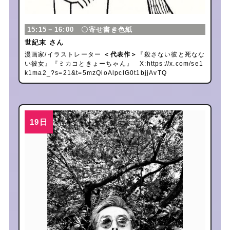
15:15－16:00 〇寄せ書き色紙
世紀末 さん
漫画家/イラストレーター
＜代表作＞
『殺さない彼と死なな
い彼女』『ミカコときょーちゃん』 X:
https://x.com/se1
k1ma2_?s=21&t=5mzQioAlpclG0t1bjjAvTQ