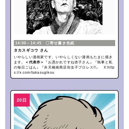
14:00－14:45 〇寄せ書き色紙
タカスギコウ さん
いやらしい漫画家です。いやらしくない漫画もたまに描き
ます。
＜代表作＞
『お憑かれですね杏子さん』『執事と私
の毎日ごはん』『弁天橋南商店街女子プロレス!!』 X:
http
s://x.com/takasugikou