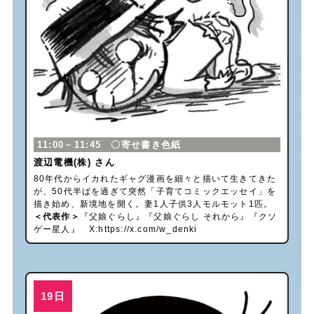
11:00－11:45 〇寄せ書き色紙
渡辺電機(株) さん
80年代からイカれたギャグ漫画を細々と描いて生きてきた
が、50代半ばを過ぎて突然「子育てコミックエッセイ」を
描き始め、新境地を開く。妻1人子供3人モルモット1匹。
＜代表作＞
『父娘ぐらし』『父娘ぐらし それから』『クソ
ゲー星人』 X:
https://x.com/w_denki