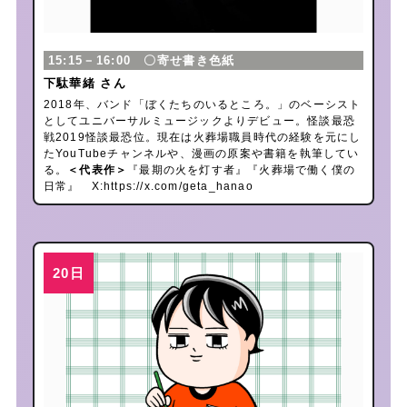
15:15－16:00 〇寄せ書き色紙
下駄華緒 さん
2018年、バンド「ぼくたちのいるところ。」のベーシスト
としてユニバーサルミュージックよりデビュー。怪談最恐
戦2019怪談最恐位。現在は火葬場職員時代の経験を元にし
たYouTubeチャンネルや、漫画の原案や書籍を執筆してい
る。
＜代表作＞
『最期の火を灯す者』『火葬場で働く僕の
日常』 X:
https://x.com/geta_hanao