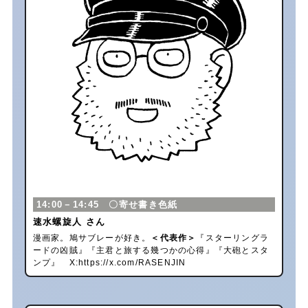
14:00－14:45 〇寄せ書き色紙
速水螺旋人 さん
漫画家。鳩サブレーが好き。
＜代表作＞
『スターリングラ
ードの凶賊』『主君と旅する幾つかの心得』『大砲とスタ
ンプ』 X:
https://x.com/RASENJIN