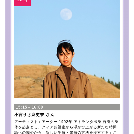
15:15－16:00
小宮りさ麻吏奈 さん
アーティスト / アーター 1992年 アトランタ出身 自身の身
体を起点とし、クィア的視座から浮かび上がる新たな時間
論への関心から「新しい生殖・繁殖の方法を模索する」こ