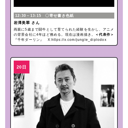
12:30－13:15 〇寄せ書き色紙
岩澤美翠 さん
両親に5歳まで闘牛として育てられた経験を生かし、アニメ
の背景会社に4年ほど務める。現在は漫画描き。
＜代表作＞
『千年ダーリン』 X:
https://x.com/jungle_diplodox