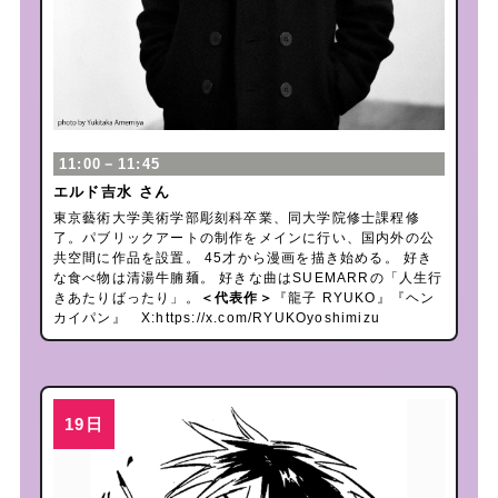
11:00－11:45
エルド吉水 さん
東京藝術大学美術学部彫刻科卒業、同大学院修士課程修
了。パブリックアートの制作をメインに行い、国内外の公
共空間に作品を設置。 45才から漫画を描き始める。 好き
な食べ物は清湯牛腩麺。 好きな曲はSUEMARRの「人生行
きあたりばったり」。
＜代表作＞
『龍子 RYUKO』『ヘン
カイパン』 X:
https://x.com/RYUKOyoshimizu