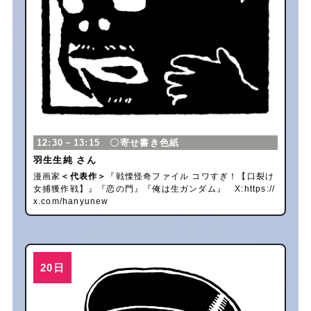
12:30－13:15 〇寄せ書き色紙
羽生生純 さん
漫画家
＜代表作＞
『戦慄怪奇ファイル コワすぎ！【口裂け
女捕獲作戦】』『恋の門』『俺は生ガンダム』 X:
https://
x.com/hanyunew