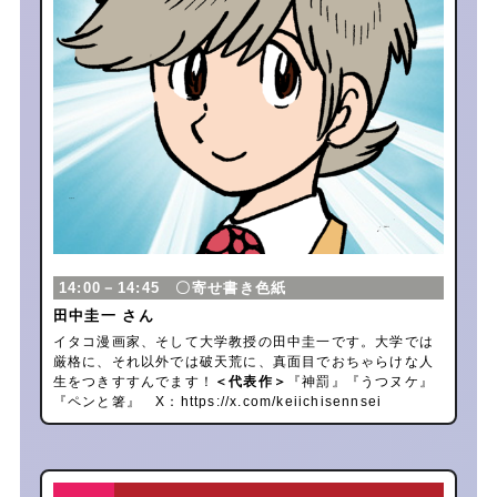
14:00－14:45 〇寄せ書き色紙
田中圭一 さん
イタコ漫画家、そして大学教授の田中圭一です。大学では
厳格に、それ以外では破天荒に、真面目でおちゃらけな人
生をつきすすんでます！
＜代表作＞
『神罰』『うつヌケ』
『ペンと箸』 X：
https://x.com/keiichisennsei