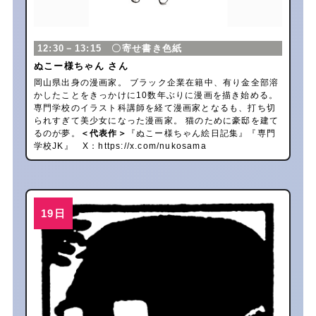
12:30－13:15 〇寄せ書き色紙
ぬこー様ちゃん さん
岡山県出身の漫画家。 ブラック企業在籍中、有り金全部溶
かしたことをきっかけに10数年ぶりに漫画を描き始める。
専門学校のイラスト科講師を経て漫画家となるも、打ち切
られすぎて美少女になった漫画家。 猫のために豪邸を建て
るのが夢。
＜代表作＞
『ぬこー様ちゃん絵日記集』『専門
学校JK』 X：
https://x.com/nukosama