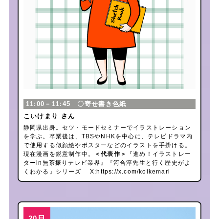
11:00－11:45 〇寄せ書き色紙
こいけまり さん
静岡県出身。セツ・モードセミナーでイラストレーション
を学ぶ。卒業後は、TBSやNHKを中心に、テレビドラマ内
で使用する似顔絵やポスターなどのイラストを手掛ける。
現在漫画を鋭意制作中。
＜代表作＞
『進め！イラストレー
ターin無茶振りテレビ業界』『河合淳先生と行く歴史がよ
くわかる』シリーズ X:
https://x.com/koikemari