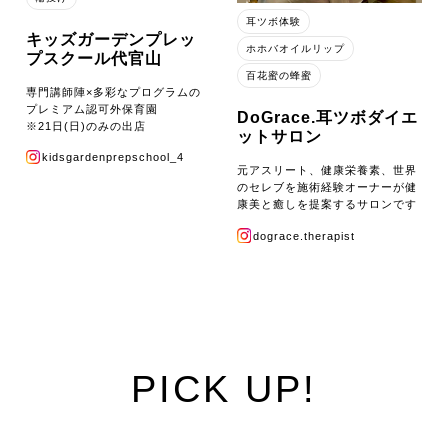
耳ツボ体験
キッズガーデンプレッ
ホホバオイルリップ
プスクール代官山
百花蜜の蜂蜜
専門講師陣×多彩なプログラムの
プレミアム認可外保育園
DoGrace.耳ツボダイエ
※21日(日)のみの出店
ットサロン
kidsgardenprepschool_4
元アスリート、健康栄養素、世界
のセレブを施術経験オーナーが健
康美と癒しを提案するサロンです
dograce.therapist
PICK UP!