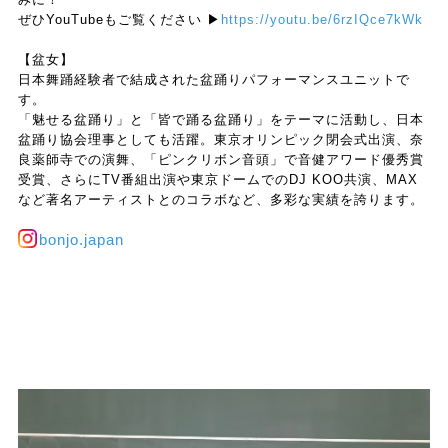
ぜひYouTubeもご覧ください ▶
https://youtu.be/6rzIQce7kWk
【盆女】
日本舞踊経験者で結成された盆踊りパフォーマンスユニットで
す。
「魅せる盆踊り」と「皆で踊る盆踊り」をテーマに活動し、日本
盆踊り協会理事としても活躍。東京オリンピック閉会式出演、奈
良薬師寺での演舞、「ピンクリボン音頭」で音健アワード優秀賞
受賞、さらにTV番組出演や東京ドームでのDJ KOO共演、MAX
など著名アーティストとのコラボなど、多彩な実績を誇ります。
bonjo.japan