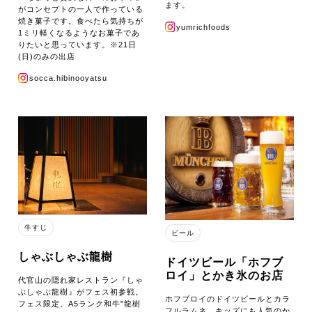
ます。
がコンセプトの一人で作っている
焼き菓子です。食べたら気持ちが
yumrichfoods
1ミリ軽くなるようなお菓子であ
りたいと思っています。※21日
(日)のみの出店
socca.hibinooyatsu
牛すじ
ビール
しゃぶしゃぶ龍樹
ドイツビール「ホフブ
ロイ」とかき氷のお店
代官山の隠れ家レストラン『しゃ
ぶしゃぶ龍樹』がフェス初参戦。
ホフブロイのドイツビールとカラ
フェス限定、A5ランク和牛"龍樹
フルラムネ、キッズにも人気のか