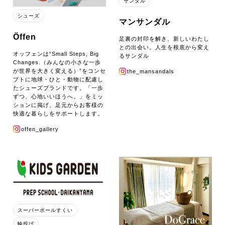
サンダル
シューズ
マンサンダル
Öffen
足裏の封印を解き、新しいわたし
との出会い。人生を根底から変え
オッフェンは“Small Steps, Big
るサンダル
Changes.（みんなの小さな一歩
が世界を大きく変える）”をコンセ
the_mansandals
プトに地球・ひと・動物に配慮し
たシューズブランドです。「一歩
ずつ、心地いいほうへ。」をミッ
ションに掲げ、足元からお客様の
快適な暮らしをサポートします。
offen_gallery
スーパーボールすくい
輪投げ