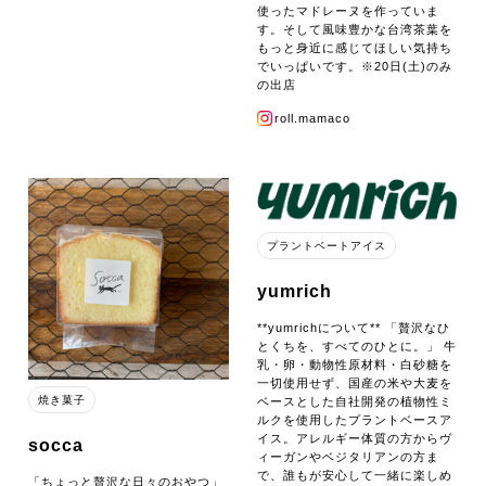
使ったマドレーヌを作っていま
す。そして風味豊かな台湾茶葉を
もっと身近に感じてほしい気持ち
でいっぱいです。※20日(土)のみ
の出店
roll.mamaco
プラントベートアイス
yumrich
**yumrichについて** 「贅沢なひ
とくちを、すべてのひとに。」 牛
乳・卵・動物性原材料・白砂糖を
一切使用せず、国産の米や大麦を
焼き菓子
ベースとした自社開発の植物性ミ
ルクを使用したプラントベースア
イス。アレルギー体質の方からヴ
socca
ィーガンやベジタリアンの方ま
で、誰もが安心して一緒に楽しめ
「ちょっと贅沢な日々のおやつ」