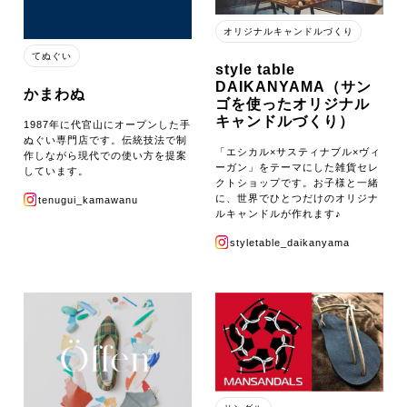
オリジナルキャンドルづくり
てぬぐい
style table
DAIKANYAMA（サン
かまわぬ
ゴを使ったオリジナル
キャンドルづくり）
1987年に代官山にオープンした手
ぬぐい専門店です。伝統技法で制
「エシカル×サスティナブル×ヴィ
作しながら現代での使い方を提案
ーガン」をテーマにした雑貨セレ
しています。
クトショップです。お子様と一緒
に、世界でひとつだけのオリジナ
tenugui_kamawanu
ルキャンドルが作れます♪
styletable_daikanyama