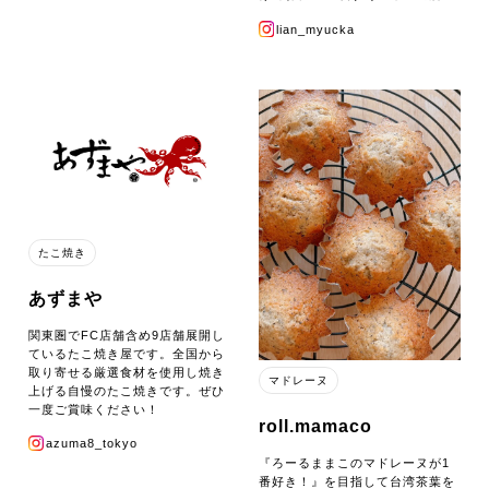
lian_myucka
たこ焼き
あずまや
関東圏でFC店舗含め9店舗展開し
ているたこ焼き屋です。全国から
取り寄せる厳選食材を使用し焼き
マドレーヌ
上げる自慢のたこ焼きです。ぜひ
一度ご賞味ください！
roll.mamaco
azuma8_tokyo
『ろーるままこのマドレーヌが1
番好き！』を目指して台湾茶葉を