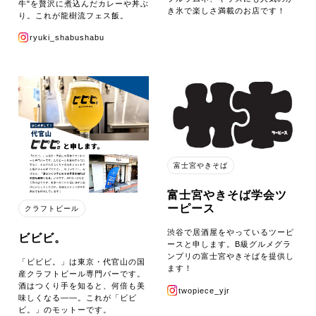
牛"を贅沢に煮込んだカレーや丼ぶ
き氷で楽しさ満載のお店です！
り。これが龍樹流フェス飯。
ryuki_shabushabu
富士宮やきそば
富士宮やきそば学会ツ
ーピース
クラフトビール
渋谷で居酒屋をやっているツーピ
ビビビ。
ースと申します。B級グルメグラ
ンプリの富士宮やきそばを提供し
「ビビビ。」は東京・代官山の国
ます！
産クラフトビール専門バーです。
酒はつくり手を知ると、何倍も美
twopiece_yjr
味しくなる――。これが「ビビ
ビ。」のモットーです。