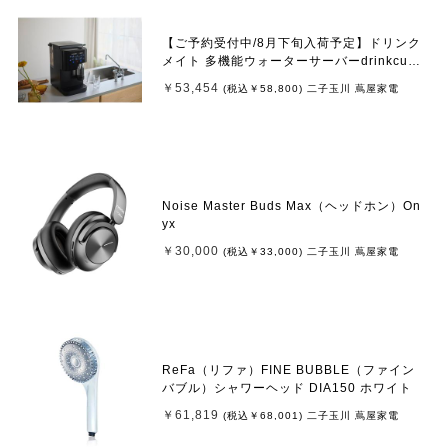
【ご予約受付中/8月下旬入荷予定】ドリンク
メイト 多機能ウォーターサーバーdrinkcube
(ドリンクキューブ)
￥53,454
(税込
￥58,800
)
二子玉川 蔦屋家電
Noise Master Buds Max（ヘッドホン）On
yx
￥30,000
(税込
￥33,000
)
二子玉川 蔦屋家電
ReFa（リファ）FINE BUBBLE（ファイン
バブル）シャワーヘッド DIA150 ホワイト
￥61,819
(税込
￥68,001
)
二子玉川 蔦屋家電