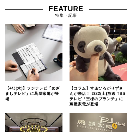
FEATURE
特集・記事
【4/3(木)】フジテレビ「めざ
【コラム】すゑひろがりずさ
ましテレビ」に蔦屋家電が登
んが来店！ 2/22(土)放送 TBS
場
テレビ「王様のブランチ」に
蔦屋家電が登場