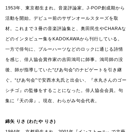
1953年、東京都生まれ。音楽評論家。J-POP創成期から
活動を開始。デビュー前のサザンオールスターズを取
材。これまで３冊の音楽評論集と、奥田民生やCHARAな
どのインタビュー集をKADOKAWAから刊行している。
一方で俳句に、ブルーハーツなどのロックに通じる詩情
を感じ、俳人協会賞作家の吉田鴻司に師事。鴻司師の没
後、師が指導していた“ぴあ句会”のナビゲートを引き継
ぐ。“ぴあ句会”で安西水丸氏と出会い、『水丸さんのゴー
シチゴ』の監修をすることになった。俳人協会会員。句
集に『天の扉』。現在、わらがみ句会代表。
綿矢 りさ (わたや りさ)
1984年、京都府生まれ。2001年『インストール』で文藝