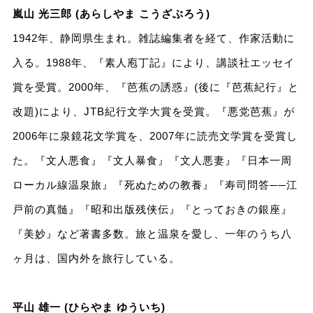
嵐山 光三郎 (あらしやま こうざぶろう)
1942年、静岡県生まれ。雑誌編集者を経て、作家活動に
入る。1988年、『素人庖丁記』により、講談社エッセイ
賞を受賞。2000年、『芭蕉の誘惑』(後に『芭蕉紀行』と
改題)により、JTB紀行文学大賞を受賞。『悪党芭蕉』が
2006年に泉鏡花文学賞を、2007年に読売文学賞を受賞し
た。『文人悪食』『文人暴食』『文人悪妻』『日本一周
ローカル線温泉旅』『死ぬための教養』『寿司問答──江
戸前の真髄』『昭和出版残侠伝』『とっておきの銀座』
『美妙』など著書多数。旅と温泉を愛し、一年のうち八
ヶ月は、国内外を旅行している。
平山 雄一 (ひらやま ゆういち)