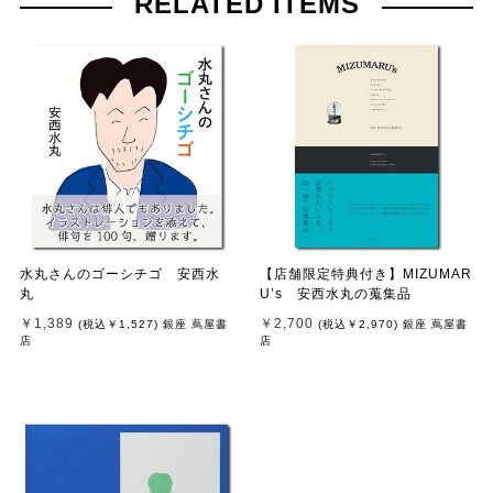
RELATED ITEMS
水丸さんのゴーシチゴ 安西水
【店舗限定特典付き】MIZUMAR
丸
U’s 安西水丸の蒐集品
￥1,389
￥2,700
(税込
￥1,527
)
銀座 蔦屋書
(税込
￥2,970
)
銀座 蔦屋書
店
店