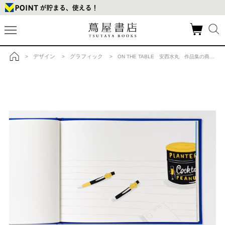
デザイン
グラフィック
>
>
> ON THE TABLE 安西水丸 作品集の商品詳細
トップ