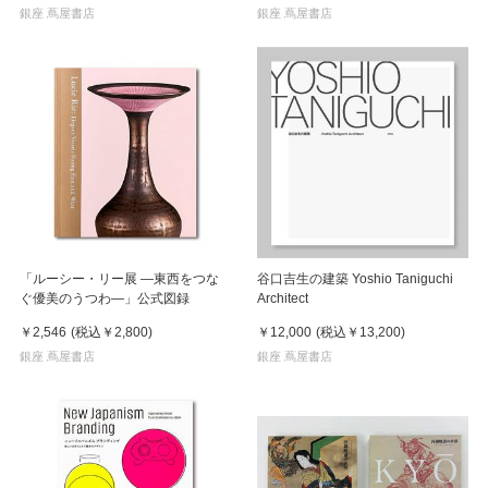
銀座 蔦屋書店
銀座 蔦屋書店
「ルーシー・リー展 ―東西をつな
谷口吉生の建築 Yoshio Taniguchi
ぐ優美のうつわ―」公式図録
Architect
￥2,546
(税込
￥2,800
)
￥12,000
(税込
￥13,200
)
銀座 蔦屋書店
銀座 蔦屋書店