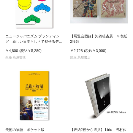
ニュージャパニズム ブランディン
【展覧会図録】河鍋暁斎展 ※表紙
グ 新しい日本らしさで魅せるデザ
2種類
イン
￥4,800
(税込
￥5,280
)
￥2,728
(税込
￥3,000
)
銀座 蔦屋書店
銀座 蔦屋書店
美術の物語 ポケット版
【表紙2種から選択】 Lirio 野村佐