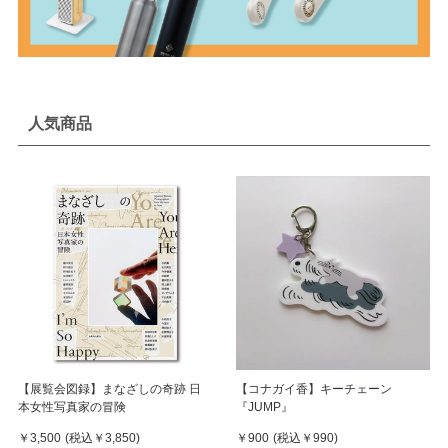
人気商品
【展覧会図録】まなざしの奇跡 日
【コナガイ香】キーチェーン
本女性写真家の冒険
『JUMP』
￥3,500
(税込
￥3,850
)
￥900
(税込
￥990
)