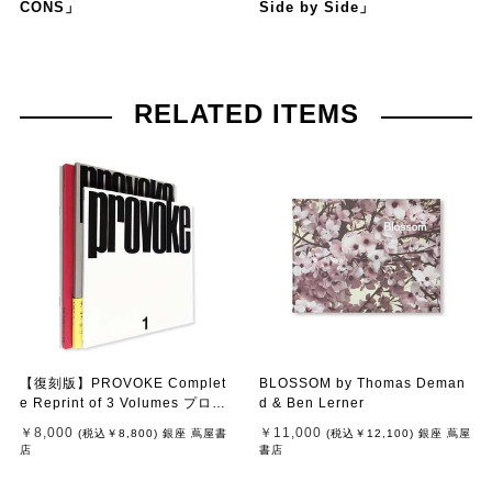
CONS」
Side by Side」
RELATED ITEMS
【復刻版】PROVOKE Complet
BLOSSOM by Thomas Deman
e Reprint of 3 Volumes プロヴ
d & Ben Lerner
ォーク 全3冊揃
￥8,000
￥11,000
(税込
￥8,800
)
銀座 蔦屋書
(税込
￥12,100
)
銀座 蔦屋
店
書店