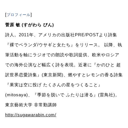
[
]
プロフィール
菅原 敏 (すがわら びん)
詩人。2011年、アメリカの出版社PRE/POSTより詩集
『裸でベランダ/ウサギと女たち』をリリース。 以降、執
筆活動を軸にラジオでの朗読や歌詞提供、欧米やロシア
での海外公演など幅広く詩を表現。近著に『かのひと 超
訳世界恋愛詩集』(東京新聞)、燃やすとレモンの香る詩集
『果実は空に投げ たくさんの星をつくること』
(mitosaya)、『季節を脱いで ふたりは潜る』(雷鳥社)。
東京藝術大学 非常勤講師
http://sugawarabin.com/