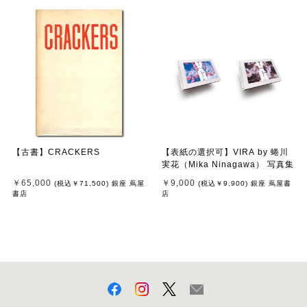
【古書】CRACKERS
【表紙の選択可】VIRA by 蜷川
実花（Mika Ninagawa） 写真集
￥65,000
￥9,000
(税込
￥71,500
)
銀座 蔦屋
(税込
￥9,900
)
銀座 蔦屋書
書店
店