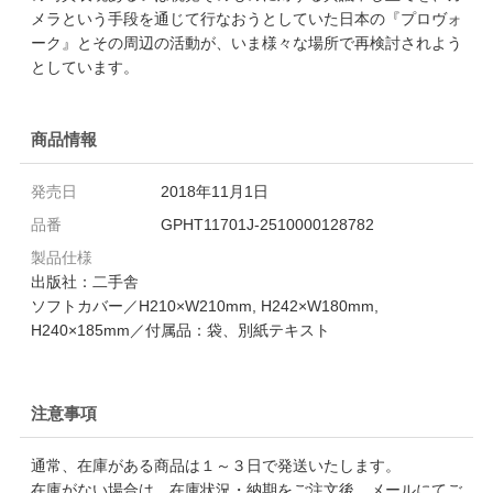
メラという手段を通じて行なおうとしていた日本の『プロヴォ
ーク』とその周辺の活動が、いま様々な場所で再検討されよう
としています。
商品情報
発売日
2018年11月1日
品番
GPHT11701J-2510000128782
製品仕様
出版社：二手舎
ソフトカバー／H210×W210mm, H242×W180mm,
H240×185mm／付属品：袋、別紙テキスト
注意事項
通常、在庫がある商品は１～３日で発送いたします。
在庫がない場合は、在庫状況・納期をご注文後、メールにてご