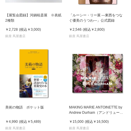
【展覧会図録】河鍋暁斎展 ※表紙
「ルーシー・リー展 ―東西をつな
2種類
ぐ優美のうつわ―」公式図録
￥2,728
(税込
￥3,000
)
￥2,546
(税込
￥2,800
)
銀座 蔦屋書店
銀座 蔦屋書店
美術の物語 ポケット版
MAKING MARIE ANTOINETTE by
Andrew Durham（アンドリュー・
ダーハム）マリー・アントワネット
￥4,990
(税込
￥5,489
)
￥15,000
(税込
￥16,500
)
作品集
銀座 蔦屋書店
銀座 蔦屋書店