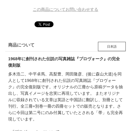
この商品についてお問い合わせする
商品について
日本語
1968年に創刊された伝説の写真雑誌『プロヴォーク』の完全
復刻版
多木浩二、中平卓馬、高梨豊、岡田隆彦、(後に森山大道)を同
人として1968年に創刊された伝説の写真雑誌『プロヴォー
ク』の完全復刻版です。オリジナルの三冊から原稿データを抽
出し、写真イメージを忠実に再現しています。 またオリジナ
ルに収録されている文章は英語と中国語に翻訳し、別冊として
刊行。全三冊+別巻一冊の四冊セットでの販売となります。さ
らに今回は第二号にのみ付属していたとされる「帯」も完全再
現しています。