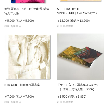
新装 写真家・細江英公の世界 球体
SLEEPING BY THE
写真二元論
MISSISSIPPI【Alec Sothのファー
スト写真集が待望の復刊】
￥5,000
(税込
￥5,500
)
￥12,000
(税込
￥13,200
)
銀座 蔦屋書店
銀座 蔦屋書店
New Skin 細倉真弓写真集
【サイン入り／写真集＆CDセッ
ト】佐内正史写真集「Strong
memory」 & 擬態屋2ndアルバム
￥7,000
(税込
￥7,700
)
￥3,500
(税込
￥3,850
)
「Strong memory」
銀座 蔦屋書店
銀座 蔦屋書店