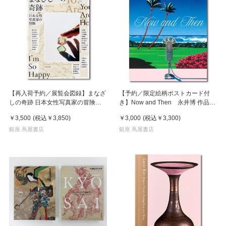
【再入荷予約／展覧会図録】まなざ
【予約／限定絵柄ポストカード付
しの奇跡 日本女性写真家の冒険
き】Now and Then 永井博 作品
※8月中旬頃入荷予定
集 ※8月下旬頃の発送予定
￥3,500
(税込
￥3,850
)
￥3,000
(税込
￥3,300
)
銀座 蔦屋書店
銀座 蔦屋書店