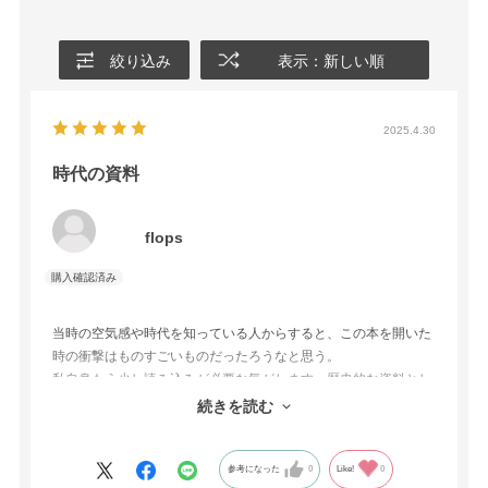
絞り込み
表示：新しい順
2025.4.30
時代の資料
flops
当時の空気感や時代を知っている人からすると、この本を開いた
時の衝撃はものすごいものだったろうなと思う。
私自身もう少し読み込みが必要な気がします。歴史的な資料とし
て手元に置いておきたいものですし、今後価値が下がるものでは
続きを読む
ないと思うので買って損はないと思います。
参考になった
0
Like!
0