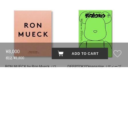
¥8,000
ADD TO CART
税込 ¥8,800
RON MUECK by Ron Mueck（ロ
DEEPTOKYOmagazine（ディープ
ン・ミュエク） 作品集
トウキョウマガジン）創刊号
￥12,380
(税込
￥13,618
)
￥2,546
(税込
￥2,800
)
銀座 蔦屋書店
銀座 蔦屋書店