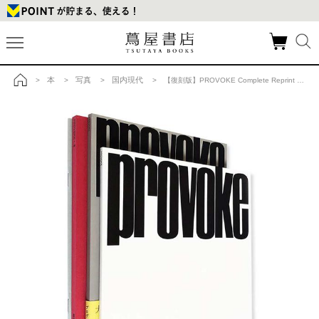
本
写真
国内現代
>
>
>
> 【復刻版】PROVOKE Complete Reprint of 3 Volumes プロヴォーク 全3冊揃の商品詳細
トップ