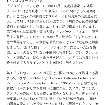
●『プロヴォーク』について
『プロヴォーク』とは、1968年11月、美術評論家・多木浩二
(1928-2011)と写真家・中平卓馬(1938-2015)によって発案さ
れ、そこに詩人の岡田隆彦(1939-1997)と写真家の高梨豊が同
人として加わり創刊された同人誌です。「思想のための挑発的
資料」を副題とし、写真とエッセイ、詩で構成されています。
第二号からは写真家・森山大道もメンバーとして参加し、第三
号まで発行しましたが、1970年3月に総括集『まずたしからし
さの世界をすてろ』の刊行を最後に彼らはその活動を終え解散
しました。 荒れた粒子、ノーファインダーによる不安定な構
図、ピントの合っていない不鮮明な写真群は「アレ、ブレ、ボ
ケ」と揶揄され、賛否両論を巻き起こし、ときには写真という
枠を超えて大きなインパクトを同時代に与えました。
年々『プロヴォーク』への関心は、国内のみならず海外でも高
まっています。2016年には「Provoke: Between Protest and
Performance Photography in Japan, 1960-1975」と題する写
真展がオーストリアを皮切りに開催され、スイス、フランス、
アメリカを巡回する大規模な展覧会となりました。世界中で社
会変革の大きな動きが頂点に達していた1960年代末に、既成
の写真表現あるいは視覚そのものに対する異議申し立てを、カ