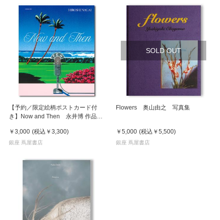
SOLD OUT
【予約／限定絵柄ポストカード付
Flowers 奥山由之 写真集
き】Now and Then 永井博 作品
集 ※8月下旬頃の発送予定
￥3,000
(税込
￥3,300
)
￥5,000
(税込
￥5,500
)
銀座 蔦屋書店
銀座 蔦屋書店