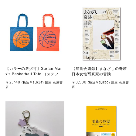
【カラーの選択可】Stefan Mar
【展覧会図録】まなざしの奇跡
x's Basketball Tote （ステファ
日本女性写真家の冒険
ン・マルクス）トートバッグ
￥2,740
￥3,500
(税込
￥3,014
)
銀座 蔦屋書
(税込
￥3,850
)
銀座 蔦屋書
店
店