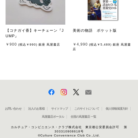
【コナガイ香】キーチェーン『J
美術の物語 ポケット版
UMP』
￥900
￥4,990
(税込
￥990
)
銀座 蔦屋書店
(税込
￥5,489
)
銀座 蔦屋書
店
お問い合わせ
法人のお客様
サイトマップ
このサイトについて
個人情報保護方針
蔦屋書店ポータル
全国の蔦屋書店 一覧
カルチュア・コンビニエンス・クラブ株式会社 東京都公安委員会許可 第
303310908618号
©Culture Convenience Club Co.,Ltd.