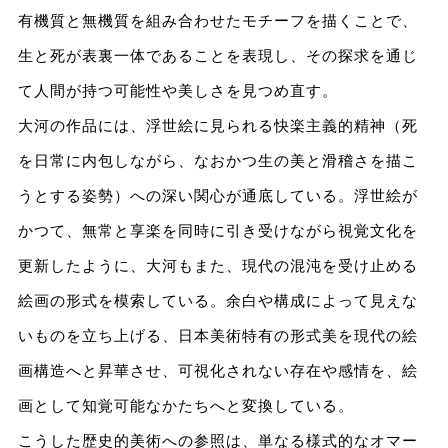
有機質と無機質を組み合わせたモチーフを描くことで、
生と死が表裏一体であることを表現し、その探求を通じ
て人間が持つ可能性や美しさを見つめ直す。
大河の作品には、浮世絵に見られる快楽主義的精神（死
を日常に内包しながら、なおかつ生の美と滑稽さを描こ
うとする姿勢）への深い関心が通底している。浮世絵が
かつて、無常と享楽を同時に引き受けながら視覚文化を
更新したように、大河もまた、現代の混沌を受け止める
絵画の形式を模索している。余白や構成によって見えな
いものを立ち上げる、日本美術特有の形式美を現代の絵
画構造へと昇華させ、可視化されない存在や感情を、絵
画として知覚可能なかたちへと変換している。
こうした歴史的美術への参照は、単なる様式的なオマー