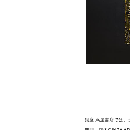
「MANDALA - 24
銀座 蔦屋書店では、ク
期間、店内GINZA A