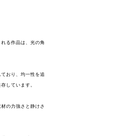
される作品は、光の角
れており、均一性を追
共存しています。
素材の力強さと静けさ