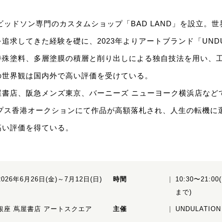
。
ダビッドソン専門のカスタムショップ「BAD LAND」を設立。
追求してきた経験を礎に、2023年よりアートブランド「UNDU
特殊塗料、多層塗膜の積層と削り出しによる独自技法を用い、
の世界観は国内外で高い評価を受けている。
屋書店、阪急メンズ東京、バーニーズ ニューヨーク横浜店など
ップス香港オークションにて作品が高額落札され、人生の転機に
高い評価を得ている。
2026年6月26日(金)～7月12日(日)
時間
10:30〜21:0
まで)
銀座 蔦屋書店 アートスクエア
主催
UNDULATION