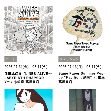
アート
ファッション
2026.07.31(金) - 08.11(火)
2026.07.13(月) - 08.11(火)
Same Paper Summer Pop-
前田純個展『LINES ALIVE〜
up “Pavilion: 納涼” at 銀座
LABYRINTH RHAPSOD
Y〜』@銀座 蔦屋書店
蔦屋書店