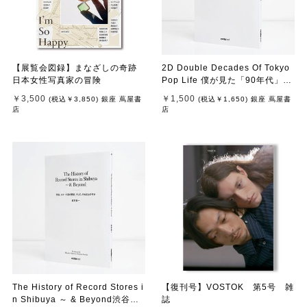
【展覧会図録】まなざしの奇跡
2D Double Decades Of Tokyo
日本女性写真家の冒険
Pop Life 僕が見た「90年代」の
ポップカルチャー 鈴木哲也
￥3,500
￥1,500
(税込
￥3,850
)
銀座 蔦屋書
(税込
￥1,650
)
銀座 蔦屋書
（著）
店
店
The History of Record Stores i
【復刊号】VOSTOK 第5号 雑
n Shibuya ～ & Beyond渋谷、
誌