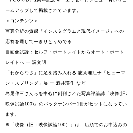
ームアップして掲載されています。
＜コンテンツ＞
写真分析の質感「インスタグラムと現代イメージ」への
応答を通してーきりとりめでる
自画像試論：セルフ・ポートレイトからオート・ポート
レイトへ ー 調文明
「わからなさ」に足を踏み入れる 志賀理江子「ヒューマ
ン・スプリング」展 ー 酒井瑛作 など
島尾伸三さんらを中心に創刊された写真評論誌『映像(旧:
映像試論100)』のバックナンバー1冊がセットになってい
ます。
※『映像（旧：映像試論100）』は、店頭でのお申込みの