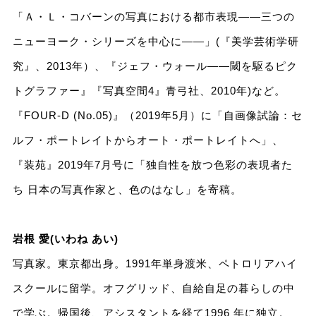
「Ａ・Ｌ・コバーンの写真における都市表現――三つの
ニューヨーク・シリーズを中心に――」(『美学芸術学研
究』、2013年）、『ジェフ・ウォール――閾を駆るピク
トグラファー』『写真空間4』青弓社、2010年)など。
『FOUR-D (No.05)』（2019年5月）に「自画像試論：セ
ルフ・ポートレイトからオート・ポートレイトへ」、
『装苑』2019年7月号に「独自性を放つ色彩の表現者た
ち 日本の写真作家と、色のはなし」を寄稿。
岩根 愛(いわね あい)
写真家。東京都出身。1991年単身渡米、ペトロリアハイ
スクールに留学。オフグリッド、自給自足の暮らしの中
で学ぶ。帰国後、アシスタントを経て1996 年に独立。