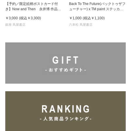
【予約／限定絵柄ポストカード付
Back To The Future(バックトゥザフ
き】Now and Then 永井博 作品
ューチャー) x TM paint ステッカー
集 ※8月下旬頃の発送予定
Key Visual
￥3,000
(税込
￥3,300
)
￥1,000
(税込
￥1,100
)
銀座 蔦屋書店
六本松 蔦屋書店