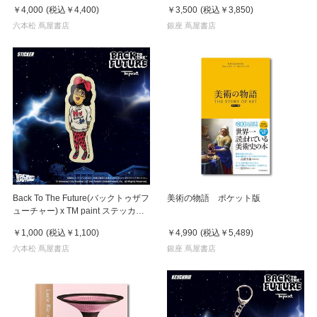
※8月中旬頃入荷予定
￥4,000
(税込
￥4,400
)
￥3,500
(税込
￥3,850
)
六本松 蔦屋書店
銀座 蔦屋書店
Back To The Future(バックトゥザフ
美術の物語 ポケット版
ューチャー) x TM paint ステッカー
Linda(リンダ)
￥1,000
(税込
￥1,100
)
￥4,990
(税込
￥5,489
)
六本松 蔦屋書店
銀座 蔦屋書店