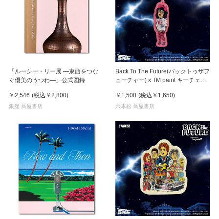
「ルーシー・リー展 ―東西をつな
Back To The Future(バックトゥザフ
ぐ優美のうつわ―」公式図録
ューチャー) x TM paint キーチェー
ン Linda(リンダ)
￥2,546
(税込
￥2,800
)
￥1,500
(税込
￥1,650
)
銀座 蔦屋書店
六本松 蔦屋書店