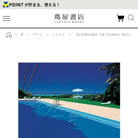
本
アート
イラスト
>
>
>
> 【永井博作品集】THE JOURNEY BEGINS（増補改訂新版・紙クロス装）の商品詳細
トップ