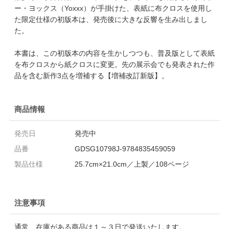
ー・ヨックス（Yoxxx）が手掛けた、表紙に布クロスを使用し
た限定仕様の初版本は、発売後に大きな反響を生み出しまし
た。
本書は、この初版本の内容を生かしつつも、普及版として表紙
を布クロスから紙クロスに変更。先の展示会でも発表された作
品を含む新作3点を増補する【増補改訂新版】。
商品情報
発売日
発売中
品番
GDSG10798J-9784835459059
製品仕様
25.7cm×21.0cm／上製／108ページ
注意事項
通常、在庫がある商品は１～３日で発送いたします。