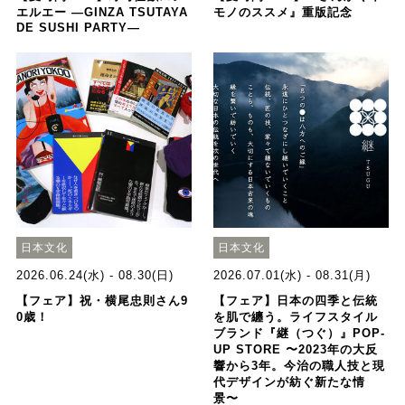
エルエー ―GINZA TSUTAYA
モノのススメ』重版記念
DE SUSHI PARTY―
日本文化
日本文化
2026.06.24(水) - 08.30(日)
2026.07.01(水) - 08.31(月)
【フェア】祝・横尾忠則さん9
【フェア】日本の四季と伝統
0歳！
を肌で纏う。ライフスタイル
ブランド『継（つぐ）』POP-
UP STORE 〜2023年の大反
響から3年。今治の職人技と現
代デザインが紡ぐ新たな情
景〜