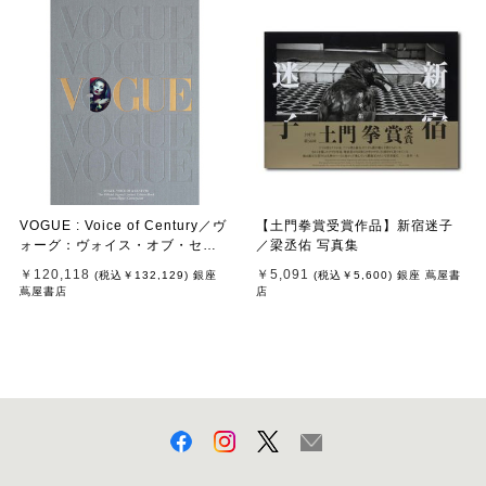
VOGUE : Voice of Century／ヴ
【土門拳賞受賞作品】新宿迷子
ォーグ：ヴォイス・オブ・セン
／梁丞佑 写真集
チュリー
￥120,118
￥5,091
(税込
￥132,129
)
銀座
(税込
￥5,600
)
銀座 蔦屋書
蔦屋書店
店