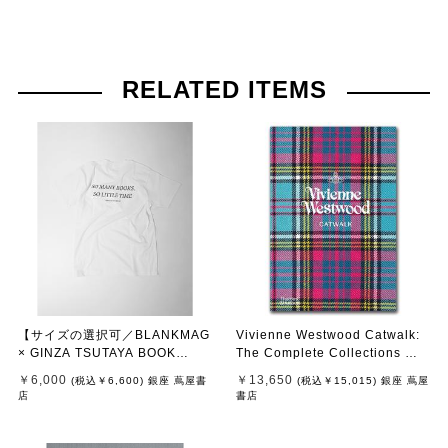
RELATED ITEMS
【サイズの選択可／BLANKMAG
Vivienne Westwood Catwalk:
× GINZA TSUTAYA BOOK
The Complete Collections ヴ
S】"SO MANY BOOKS, SO LIT
ィヴィアンウエストウッド・キ
￥6,000
￥13,650
(税込
￥6,600
)
銀座 蔦屋書
(税込
￥15,015
)
銀座 蔦屋
TLE TIME" S/S TEE（WHITE）
ャットウォーク ：コンプリート
店
書店
コレクションアーカイブ