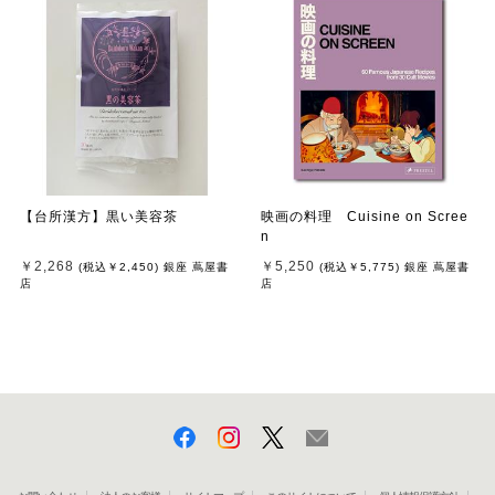
【台所漢方】黒い美容茶
映画の料理 Cuisine on Scree
n
￥2,268
￥5,250
(税込
￥2,450
)
銀座 蔦屋書
(税込
￥5,775
)
銀座 蔦屋書
店
店