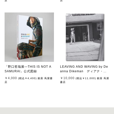
店
店
「野口哲哉展―THIS IS NOT A
LEAVING AND WAVING by De
SAMURAI」公式図録
anna Dikeman ディアナ・ダ
イクマン 写真集
￥4,000
￥10,000
(税込
￥4,400
)
銀座 蔦屋書
(税込
￥11,000
)
銀座 蔦屋
店
書店