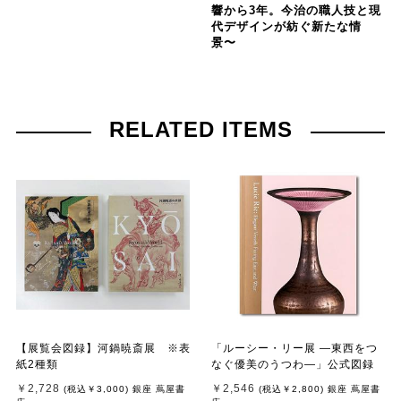
響から3年。今治の職人技と現
代デザインが紡ぐ新たな情
景〜
RELATED ITEMS
【展覧会図録】河鍋暁斎展 ※表
「ルーシー・リー展 ―東西をつ
紙2種類
なぐ優美のうつわ―」公式図録
￥2,728
￥2,546
(税込
￥3,000
)
銀座 蔦屋書
(税込
￥2,800
)
銀座 蔦屋書