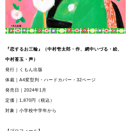
『恋するお三輪』（中村壱太郎・作、網中いづる・絵、
中村莟玉・声）
発行｜くもん出版
体裁｜A4変型判・ハードカバー・32ページ
発売日｜2024年1月
定価｜1,870円（税込）
対象｜小学校中学年から
【プロフィール】